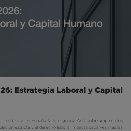
6: Estrategia Laboral y Capital
históricos en España, la Inteligencia Artificial irrumpe en los
ción estricta y el derecho laboral impacta cada vez más las