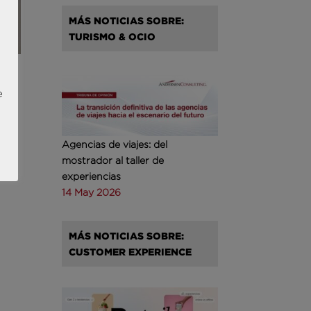
MÁS NOTICIAS SOBRE:
TURISMO & OCIO
e
de
Agencias de viajes: del
rtas
mostrador al taller de
experiencias
14 May 2026
MÁS NOTICIAS SOBRE:
CUSTOMER EXPERIENCE