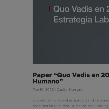
Paper “Quo Vadis en 202
Humano”
Feb 10, 2026
|
Capital Humano
El absentismo laboral está alcanzando máximos 
procesos de Recursos Humanos bajo una regula