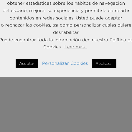
obtener estadísticas sobre los hábitos de navegación
del usuario, mejorar su experiencia y permitirle compartir
contenidos en redes sociales. Usted puede aceptar
o rechazar las cookies, así como personalizar cuáles quiere
deshabilitar.
ió todo
Puede encontrar toda la información den nuestra Política d
Cookies.
Leer mas...
re la mesa una idea incómoda: el principal límite al crecimiento 
Personalizar Cookies
Aceptar
Rechazar
gía, sino el talento. En este análisis en profundidad, Francisco Pue