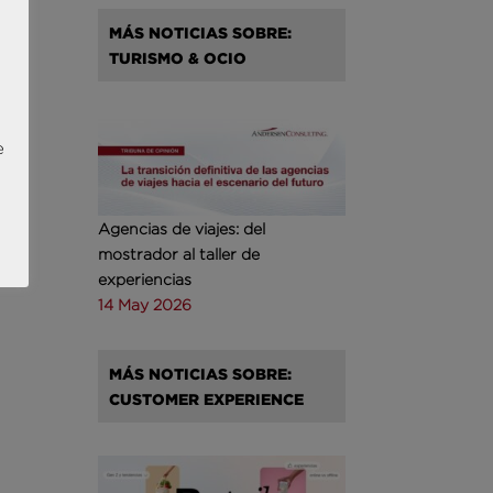
MÁS NOTICIAS SOBRE:
TURISMO & OCIO
e
Agencias de viajes: del
mostrador al taller de
experiencias
14 May 2026
MÁS NOTICIAS SOBRE:
CUSTOMER EXPERIENCE