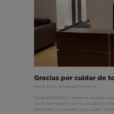
Gracias por cuidar de t
May 6, 2020
|
Actualidad Braintrust
Desde BRAINTRUST queremos expresar nuestr
con el confinamiento por la crisis del Covid-
dificultades, nos atienden y nos cuidan. Tamb