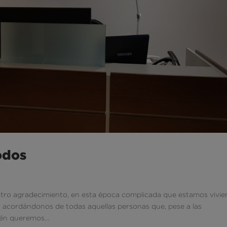
odos
o agradecimiento, en esta época complicada que estamos vivi
19, acordándonos de todas aquellas personas que, pese a las
ién queremos...