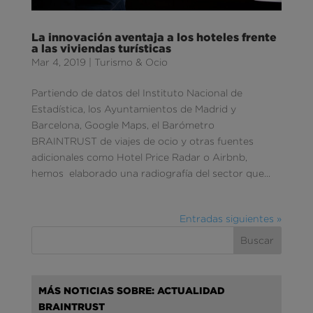
La innovación aventaja a los hoteles frente
a las viviendas turísticas
Mar 4, 2019
|
Turismo & Ocio
Partiendo de datos del Instituto Nacional de
Estadística, los Ayuntamientos de Madrid y
Barcelona, Google Maps, el Barómetro
BRAINTRUST de viajes de ocio y otras fuentes
adicionales como Hotel Price Radar o Airbnb,
hemos elaborado una radiografía del sector que...
Entradas siguientes »
MÁS NOTICIAS SOBRE: ACTUALIDAD
BRAINTRUST