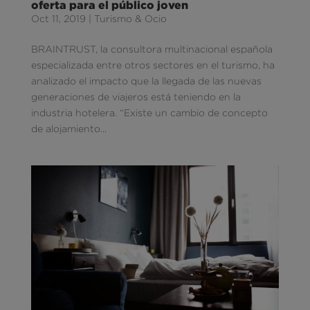
oferta para el público joven
Oct 11, 2019
|
Turismo & Ocio
BRAINTRUST, la consultora multinacional española
especializada entre otros sectores en el turismo, ha
analizado el impacto que la llegada de las nuevas
generaciones de viajeros está teniendo en la
industria hotelera. “Existe un cambio de concepto
de alojamiento...