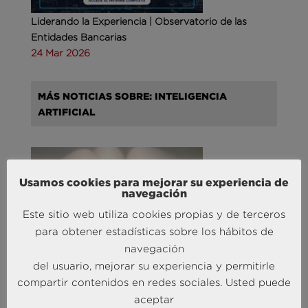
Liderando la Experiencia | Observatorio de las
Entidades Bancarias
24 Mar 2026
MÁS NOTICIAS SOBRE: INTELIGENCIA
ARTIFICIAL
Usamos cookies para mejorar su experiencia de
navegación
Este sitio web utiliza cookies propias y de terceros
para obtener estadísticas sobre los hábitos de
navegación
Andersen Consulting refuerza su equipo en España
del usuario, mejorar su experiencia y permitirle
con la incorporación de Carlos Alonso y Javier
compartir contenidos en redes sociales. Usted puede
Mateos
aceptar
27 Abr 2026