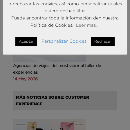
o rechazar las cookies, así como personalizar cuáles
quiere deshabilitar.
MÁS NOTICIAS SOBRE: TURISMO & OCIO
Puede encontrar toda la información den nuestra
Política de Cookies.
Leer mas...
Personalizar Cookies
Aceptar
Rechazar
Agencias de viajes: del mostrador al taller de
experiencias
14 May 2026
MÁS NOTICIAS SOBRE: CUSTOMER
EXPERIENCE