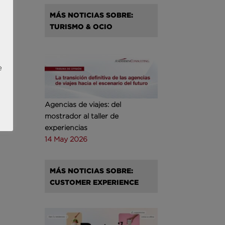
MÁS NOTICIAS SOBRE:
TURISMO & OCIO
e
Agencias de viajes: del
mostrador al taller de
experiencias
14 May 2026
MÁS NOTICIAS SOBRE:
CUSTOMER EXPERIENCE