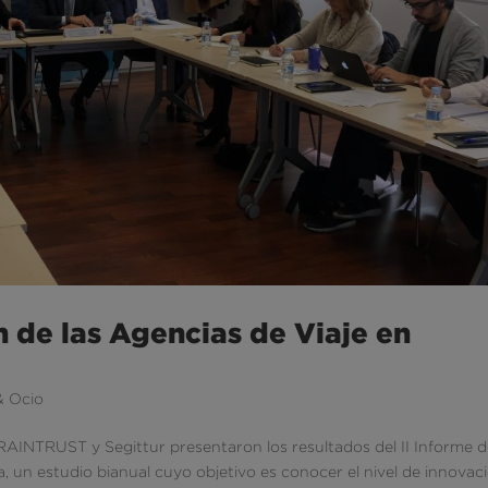
n de las Agencias de Viaje en
& Ocio
BRAINTRUST y Segittur presentaron los resultados del II Informe 
, un estudio bianual cuyo objetivo es conocer el nivel de innovac