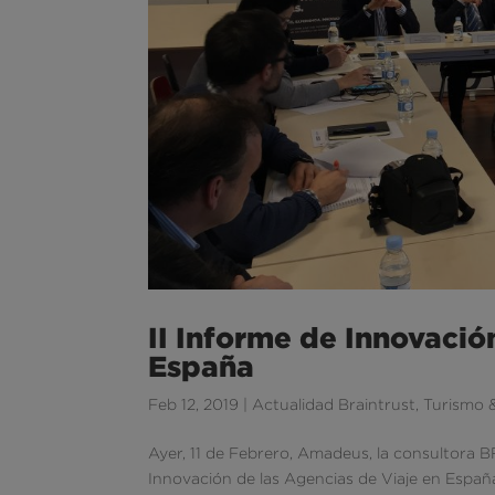
II Informe de Innovació
España
Feb 12, 2019
|
Actualidad Braintrust
,
Turismo 
Ayer, 11 de Febrero, Amadeus, la consultora 
Innovación de las Agencias de Viaje en España