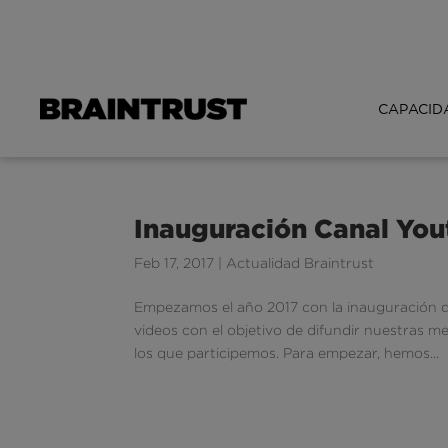
CAPACID
Inauguración Canal You
Feb 17, 2017
|
Actualidad Braintrust
Empezamos el año 2017 con la inauguración d
videos con el objetivo de difundir nuestras m
los que participemos. Para empezar, hemos...