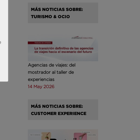
MÁS NOTICIAS SOBRE:
TURISMO & OCIO
e
Agencias de viajes: del
mostrador al taller de
experiencias
14 May 2026
MÁS NOTICIAS SOBRE:
CUSTOMER EXPERIENCE