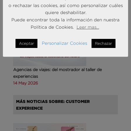
27 Abr 2026
o rechazar las cookies, así como personalizar cuáles
quiere deshabilitar.
Puede encontrar toda la información den nuestra
MÁS NOTICIAS SOBRE: TURISMO & OCIO
Política de Cookies.
Leer mas...
Personalizar Cookies
Aceptar
Rechazar
Agencias de viajes: del mostrador al taller de
experiencias
14 May 2026
MÁS NOTICIAS SOBRE: CUSTOMER
EXPERIENCE