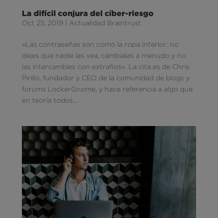
La difícil conjura del cíber-riesgo
Oct 25, 2019
|
Actualidad Braintrust
«Las contraseñas son como la ropa interior: no
dejes que nadie las vea, cámbialas a menudo y no
las intercambies con extraños». La cita es de Chris
Pirillo, fundador y CEO de la comunidad de blogs y
forums LockerGnome, y hace referencia a algo que
en teoría todos...