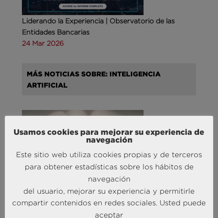
Liderando la Experiencia | Observatorio de las
Entidades Bancarias
24 Mar 2026
MÁS NOTICIAS SOBRE: INTELIGENCIA
ARTIFICIAL
Usamos cookies para mejorar su experiencia de
navegación
Este sitio web utiliza cookies propias y de terceros
para obtener estadísticas sobre los hábitos de
navegación
Andersen Consulting refuerza su equipo en España
del usuario, mejorar su experiencia y permitirle
con la incorporación de Carlos Alonso y Javier
compartir contenidos en redes sociales. Usted puede
Mateos
aceptar