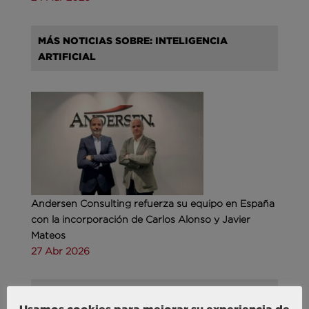
MÁS NOTICIAS SOBRE: INTELIGENCIA
ARTIFICIAL
Andersen Consulting refuerza su equipo en España
con la incorporación de Carlos Alonso y Javier
Mateos
27 Abr 2026
MÁS NOTICIAS SOBRE: TURISMO & OCIO