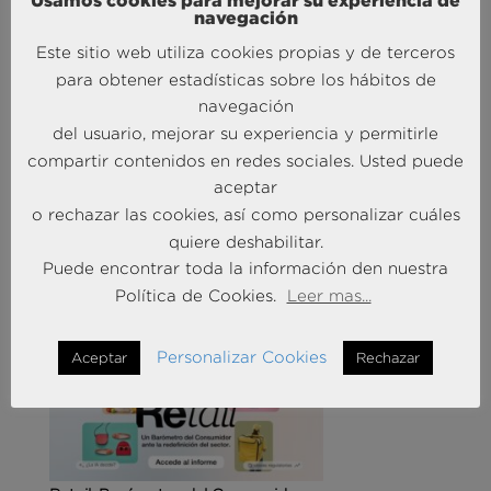
Usamos cookies para mejorar su experiencia de
navegación
Este sitio web utiliza cookies propias y de terceros
para obtener estadísticas sobre los hábitos de
navegación
del usuario, mejorar su experiencia y permitirle
Agencias de viajes: del mostrador al taller de
compartir contenidos en redes sociales. Usted puede
experiencias
aceptar
14 May 2026
o rechazar las cookies, así como personalizar cuáles
quiere deshabilitar.
Puede encontrar toda la información den nuestra
MÁS NOTICIAS SOBRE: CUSTOMER
Política de Cookies.
Leer mas...
EXPERIENCE
Personalizar Cookies
Aceptar
Rechazar