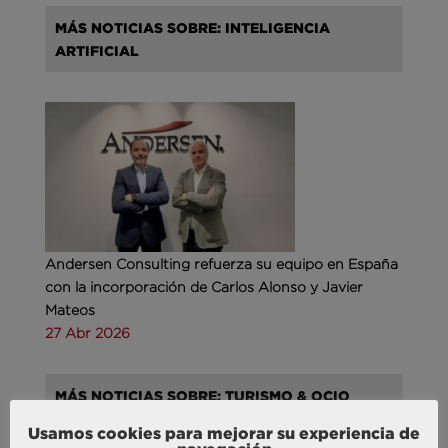
MÁS NOTICIAS SOBRE: INTELIGENCIA
ARTIFICIAL
Andersen Consulting refuerza su equipo en España
con la incorporación de Carlos Alonso y Javier
Mateos
27 Abr 2026
MÁS NOTICIAS SOBRE: TURISMO & OCIO
Usamos cookies para mejorar su experiencia de