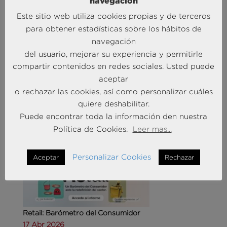
navegación
Este sitio web utiliza cookies propias y de terceros
para obtener estadísticas sobre los hábitos de
navegación
del usuario, mejorar su experiencia y permitirle
Agencias de viajes: del mostrador al taller de
compartir contenidos en redes sociales. Usted puede
experiencias
aceptar
14 May 2026
o rechazar las cookies, así como personalizar cuáles
quiere deshabilitar.
MÁS NOTICIAS SOBRE: CUSTOMER
Puede encontrar toda la información den nuestra
EXPERIENCE
Política de Cookies.
Leer mas...
Personalizar Cookies
Aceptar
Rechazar
Retail: Barómetro del Consumidor
17 Abr 2026