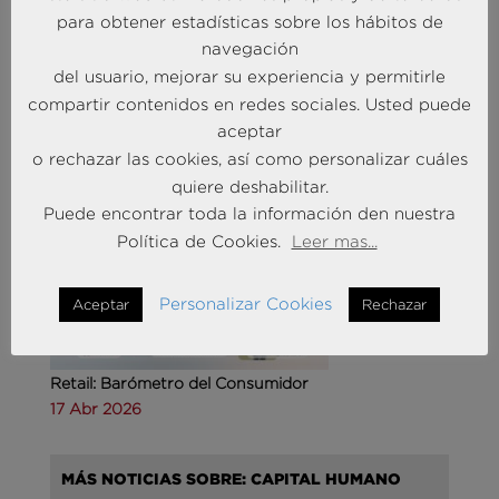
para obtener estadísticas sobre los hábitos de
Agencias de viajes: del mostrador al taller de
navegación
experiencias
del usuario, mejorar su experiencia y permitirle
14 May 2026
compartir contenidos en redes sociales. Usted puede
aceptar
o rechazar las cookies, así como personalizar cuáles
MÁS NOTICIAS SOBRE: CUSTOMER
quiere deshabilitar.
EXPERIENCE
Puede encontrar toda la información den nuestra
Política de Cookies.
Leer mas...
Personalizar Cookies
Aceptar
Rechazar
Retail: Barómetro del Consumidor
17 Abr 2026
MÁS NOTICIAS SOBRE: CAPITAL HUMANO