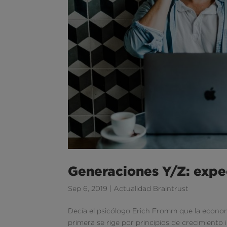
Generaciones Y/Z: expec
Sep 6, 2019
|
Actualidad Braintrust
Decía el psicólogo Erich Fromm que la econom
primera se rige por principios de crecimiento 