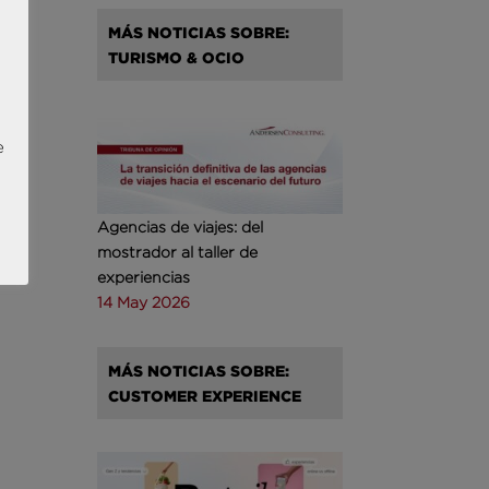
MÁS NOTICIAS SOBRE:
TURISMO & OCIO
e
Agencias de viajes: del
mostrador al taller de
experiencias
14 May 2026
MÁS NOTICIAS SOBRE:
CUSTOMER EXPERIENCE