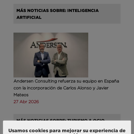
MÁS NOTICIAS SOBRE: INTELIGENCIA
ARTIFICIAL
Andersen Consulting refuerza su equipo en España
con la incorporación de Carlos Alonso y Javier
Mateos
27 Abr 2026
MÁS NOTICIAS SOBRE: TURISMO & OCIO
Usamos cookies para mejorar su experiencia de