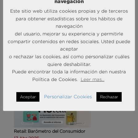
navegación
Este sitio web utiliza cookies propias y de terceros
para obtener estadísticas sobre los hábitos de
navegación
del usuario, mejorar su experiencia y permitirle
Agencias de viajes: del mostrador al taller de
compartir contenidos en redes sociales. Usted puede
experiencias
aceptar
14 May 2026
o rechazar las cookies, así como personalizar cuáles
quiere deshabilitar.
MÁS NOTICIAS SOBRE: CUSTOMER
Puede encontrar toda la información den nuestra
EXPERIENCE
Política de Cookies.
Leer mas...
Personalizar Cookies
Aceptar
Rechazar
Retail: Barómetro del Consumidor