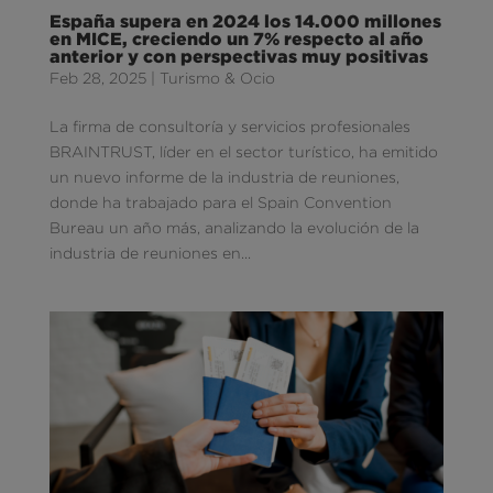
España supera en 2024 los 14.000 millones
en MICE, creciendo un 7% respecto al año
anterior y con perspectivas muy positivas
Feb 28, 2025
|
Turismo & Ocio
La firma de consultoría y servicios profesionales
BRAINTRUST, líder en el sector turístico, ha emitido
un nuevo informe de la industria de reuniones,
donde ha trabajado para el Spain Convention
Bureau un año más, analizando la evolución de la
industria de reuniones en...