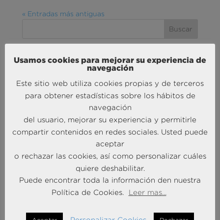
« Entradas más antiguas
Usamos cookies para mejorar su experiencia de
MÁS NOTICIAS SOBRE: ACTUALIDAD
navegación
BRAINTRUST
Este sitio web utiliza cookies propias y de terceros
para obtener estadísticas sobre los hábitos de
navegación
del usuario, mejorar su experiencia y permitirle
compartir contenidos en redes sociales. Usted puede
aceptar
o rechazar las cookies, así como personalizar cuáles
quiere deshabilitar.
Andersen Consulting refuerza su crecimiento en
Puede encontrar toda la información den nuestra
España con la incorporación de Francisco Puertas
Política de Cookies.
Leer mas...
como Socio Responsable de Human Capital
30 Sep 2025
Personalizar Cookies
Aceptar
Rechazar