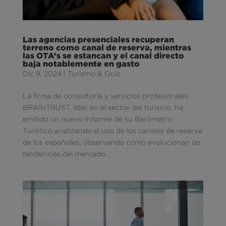
Las agencias presenciales recuperan
terreno como canal de reserva, mientras
las OTA’s se estancan y el canal directo
baja notablemente en gasto
Dic 9, 2024
|
Turismo & Ocio
La firma de consultoría y servicios profesionales
BRAINTRUST, líder en el sector del turismo, ha
emitido un nuevo informe de su Barómetro
Turístico analizando el uso de los canales de reserva
de los españoles, observando cómo evolucionan las
tendencias del mercado...