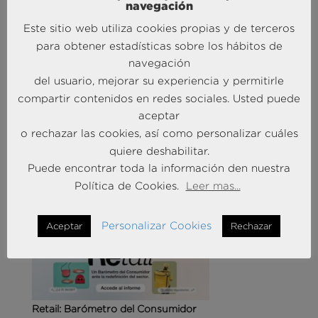
navegación
Este sitio web utiliza cookies propias y de terceros
para obtener estadísticas sobre los hábitos de
navegación
del usuario, mejorar su experiencia y permitirle
Agencias de viajes: del mostrador al taller de
compartir contenidos en redes sociales. Usted puede
experiencias
aceptar
14 May 2026
o rechazar las cookies, así como personalizar cuáles
quiere deshabilitar.
Puede encontrar toda la información den nuestra
MÁS NOTICIAS SOBRE: CUSTOMER
EXPERIENCE
Política de Cookies.
Leer mas...
Personalizar Cookies
Aceptar
Rechazar
Retail: Barómetro del Consumidor