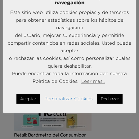
navegación
Este sitio web utiliza cookies propias y de terceros
para obtener estadísticas sobre los hábitos de
navegación
del usuario, mejorar su experiencia y permitirle
Agencias de viajes: del mostrador al taller de
compartir contenidos en redes sociales. Usted puede
experiencias
aceptar
14 May 2026
o rechazar las cookies, así como personalizar cuáles
quiere deshabilitar.
Puede encontrar toda la información den nuestra
MÁS NOTICIAS SOBRE: CUSTOMER
EXPERIENCE
Política de Cookies.
Leer mas...
Personalizar Cookies
Aceptar
Rechazar
Retail: Barómetro del Consumidor