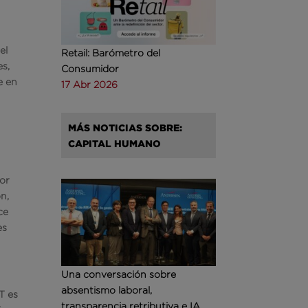
el
Retail: Barómetro del
es,
Consumidor
e en
17 Abr 2026
MÁS NOTICIAS SOBRE:
CAPITAL HUMANO
tor
n,
ce
es
Una conversación sobre
absentismo laboral,
T es
transparencia retributiva e IA