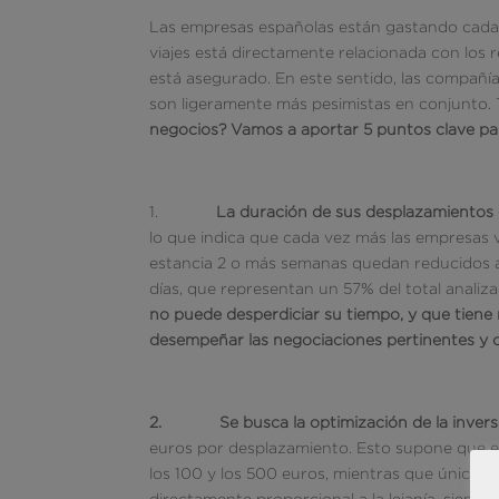
Las empresas españolas están gastando cada 
viajes está directamente relacionada con los r
está asegurado. En este sentido, las compañ
son ligeramente más pesimistas en conjunto
negocios? Vamos a aportar 5 puntos clave pa
1.
La duración de sus desplazamientos 
lo que indica que cada vez más las empresas 
estancia 2 o más semanas quedan reducidos a 
días, que representan un 57% del total anali
no puede desperdiciar su tiempo, y que tiene m
desempeñar las negociaciones pertinentes y 
2.
Se busca la optimización de la invers
euros por desplazamiento. Esto supone que e
los 100 y los 500 euros, mientras que única
directamente proporcional a la lejanía, siend