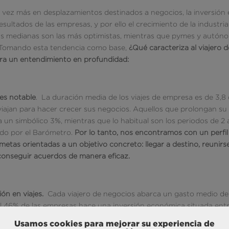
vez más en desplazamientos destinados a negocios, la inversión
esultados de las empresas, y por ello el crecimiento de la industria
ías medianas son las más optimistas, mientras que pymes y autón
. Tomando esta tendencia como base,
¿Qué caracteriza al viajero d
ra un entendimiento en profundidad:
es notable
. La duración media de los viajes de empresa es de 3,8 
viajan para hacer crecer sus negocios. Aquellos que prolongan su
un simbólico 3%, mientras que lo habitual son los periodos de 2 
zado por el Barómetro.
Por lo tanto, nos encontramos con un perfi
etas orientadas a un objetivo concreto: llegar a destino, reunirse
conseguir acuerdos de manera eficaz.
ión en viajes.
Cada viajero de negocios abarca un gasto medio de
l 46% de las empresas hace una inversión económica situada ent
mente el 12% desembolsa más de 1000 euros. Además, el montante
Usamos cookies para mejorar su experiencia de
o más baratas aquellas expediciones que tienen lugar dentro de E