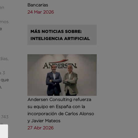
Bancarias
 en
24 Mar 2026
omos
e
MÁS NOTICIAS SOBRE:
INTELIGENCIA ARTIFICIAL
días,
a 3
l que
,
Andersen Consulting refuerza
su equipo en España con la
incorporación de Carlos Alonso
 743
y Javier Mateos
re
27 Abr 2026
 es
uropa