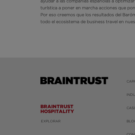
ayudar a las compañías españolas a optimizar 
turística a poner en marcha acciones que pon
Por eso creemos que los resultados del Baróm
todo el ecosistema de business travel en nues
CAP
IND
BRAINTRUST
CAS
HOSPITALITY
EXPLORAR
BLO
CON