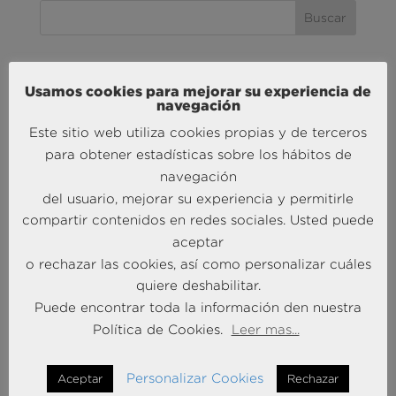
MÁS NOTICIAS SOBRE: ACTUALIDAD
Usamos cookies para mejorar su experiencia de
BRAINTRUST
navegación
Este sitio web utiliza cookies propias y de terceros
para obtener estadísticas sobre los hábitos de
navegación
del usuario, mejorar su experiencia y permitirle
compartir contenidos en redes sociales. Usted puede
aceptar
o rechazar las cookies, así como personalizar cuáles
Andersen Consulting refuerza su crecimiento en
quiere deshabilitar.
España con la incorporación de Francisco Puertas
Puede encontrar toda la información den nuestra
como Socio Responsable de Human Capital
Política de Cookies.
Leer mas...
30 Sep 2025
Personalizar Cookies
Aceptar
Rechazar
MÁS NOTICIAS SOBRE: INTELIGENCIA