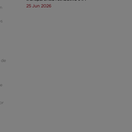
25 Jun 2026
an
os
o de
de
por