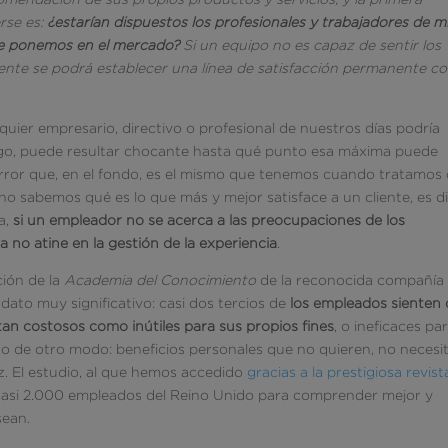
rse es:
¿estarían dispuestos los profesionales y trabajadores de m
e ponemos en el mercado?
Si un equipo no es capaz de sentir los
ilmente se podrá establecer una línea de satisfacción permanente c
quier empresario, directivo o profesional de nuestros días podría
bargo, puede resultar chocante hasta qué punto esa máxima puede
error que, en el fondo, es el mismo que tenemos cuando tratamos
 no sabemos qué es lo que más y mejor satisface a un cliente, es dif
a,
si un empleador no se acerca a las preocupaciones de los
no atine en la gestión de la experiencia
.
ción de la
Academia del Conocimiento
de la reconocida compañía
dato muy significativo: casi dos tercios de
los empleados sienten
tan costosos como inútiles para sus propios fines
, o ineficaces pa
cho de otro modo: beneficios personales que no quieren, no necesi
vez. El estudio, al que hemos accedido
gracias a la prestigiosa revist
 casi 2.000 empleados del Reino Unido para comprender mejor y
sean.