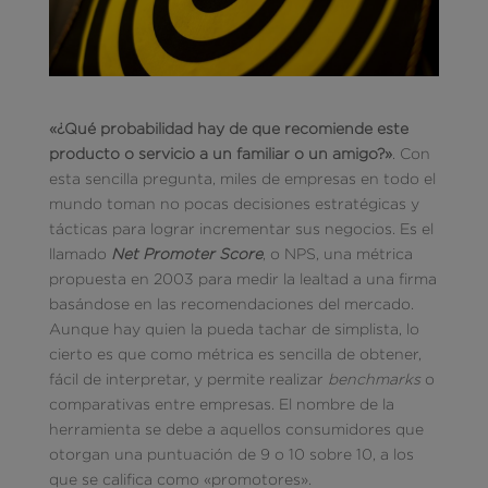
«¿Qué probabilidad hay de que recomiende este
producto o servicio a un familiar o un amigo?»
. Con
esta sencilla pregunta, miles de empresas en todo el
mundo toman no pocas decisiones estratégicas y
tácticas para lograr incrementar sus negocios. Es el
llamado
Net Promoter Score
, o NPS, una métrica
propuesta en 2003 para medir la lealtad a una firma
basándose en las recomendaciones del mercado.
Aunque hay quien la pueda tachar de simplista, lo
cierto es que como métrica es sencilla de obtener,
fácil de interpretar, y permite realizar
benchmarks
o
comparativas entre empresas. El nombre de la
herramienta se debe a aquellos consumidores que
otorgan una puntuación de 9 o 10 sobre 10, a los
que se califica como «promotores».