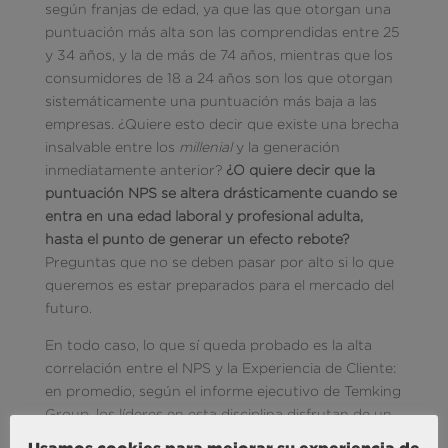
según franjas de edad, ya que las que otorgan una
puntuación más alta son las comprendidas entre 25
y 34 años, y la de más de 74 años, mientras que los
consumidores de 18 a 24 años son los que otorgan
sistemáticamente una puntuación más baja a las
empresas. ¿Quiere esto decir que existe una brecha
insalvable entre los
millenial
y la generación
inmediatamente anterior?
¿O quiere decir que la
puntuación NPS se altera drásticamente cuando se
entra en una edad laboral y profesional adulta,
hasta el punto de generar un efecto rebote?
Preguntas que no se deben pasar por alto si lo que
queremos es estar preparados para el mercado del
futuro.
En todo caso, lo que sí queda probado es la alta
correlación entre el NPS y la Experiencia de Cliente:
en promedio, según el informe ejecutivo de Temking
Group, los líderes en esta disciplina disfrutan de un
NPS que es 21 puntos más alto que el NPS de
Usamos cookies para mejorar su experiencia de