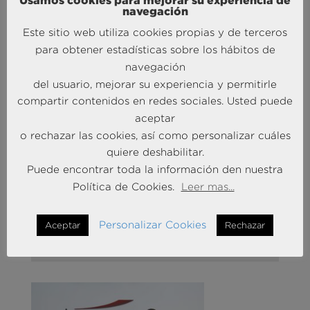
aquellos que caminan con más retraso en
navegación
Experiencia del Cliente. La conclusión es clara:
en
Este sitio web utiliza cookies propias y de terceros
una sociedad digital, que te recomienden es casi tan
para obtener estadísticas sobre los hábitos de
valido como que te compren; y si quieres que te
navegación
recomienden, tu camino es evidente: invierte, ahora,
del usuario, mejorar su experiencia y permitirle
ya, en mejorar tu Experiencia de Cliente
.
compartir contenidos en redes sociales. Usted puede
Photo by
rawpixel
on
Unsplash
aceptar
o rechazar las cookies, así como personalizar cuáles
quiere deshabilitar.
Puede encontrar toda la información den nuestra
Política de Cookies.
Leer mas...
Personalizar Cookies
Aceptar
Rechazar
MÁS NOTICIAS SOBRE: ACTUALIDAD
BRAINTRUST