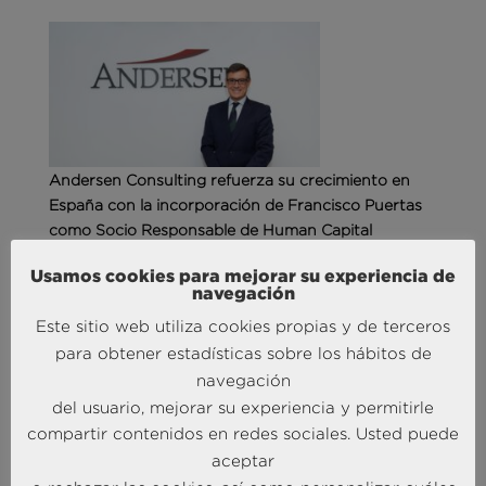
Andersen Consulting refuerza su crecimiento en
España con la incorporación de Francisco Puertas
como Socio Responsable de Human Capital
30 Sep 2025
Usamos cookies para mejorar su experiencia de
navegación
MÁS NOTICIAS SOBRE: INTELIGENCIA
Este sitio web utiliza cookies propias y de terceros
COMPETITIVA
para obtener estadísticas sobre los hábitos de
navegación
del usuario, mejorar su experiencia y permitirle
compartir contenidos en redes sociales. Usted puede
aceptar