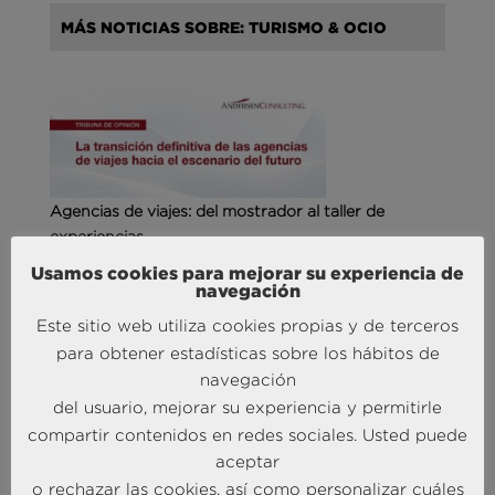
MÁS NOTICIAS SOBRE: TURISMO & OCIO
Agencias de viajes: del mostrador al taller de
experiencias
14 May 2026
Usamos cookies para mejorar su experiencia de
navegación
Este sitio web utiliza cookies propias y de terceros
MÁS NOTICIAS SOBRE: CUSTOMER
para obtener estadísticas sobre los hábitos de
EXPERIENCE
navegación
del usuario, mejorar su experiencia y permitirle
compartir contenidos en redes sociales. Usted puede
aceptar
o rechazar las cookies, así como personalizar cuáles