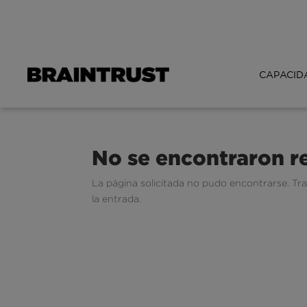
CAPACID
No se encontraron r
La página solicitada no pudo encontrarse. Tra
la entrada.