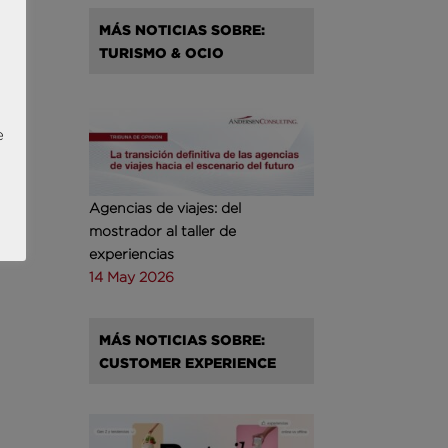
MÁS NOTICIAS SOBRE:
TURISMO & OCIO
e
Agencias de viajes: del
mostrador al taller de
experiencias
14 May 2026
MÁS NOTICIAS SOBRE:
CUSTOMER EXPERIENCE