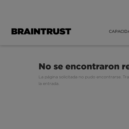
CAPACID
No se encontraron r
La página solicitada no pudo encontrarse. Tra
la entrada.