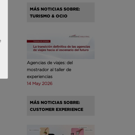
MÁS NOTICIAS SOBRE:
TURISMO & OCIO
e
Agencias de viajes: del
mostrador al taller de
experiencias
14 May 2026
MÁS NOTICIAS SOBRE:
CUSTOMER EXPERIENCE