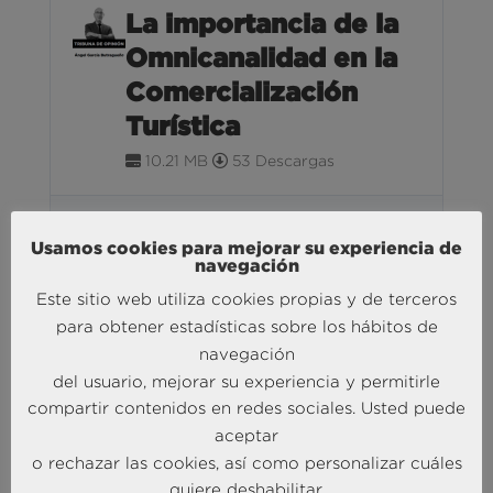
La importancia de la
Omnicanalidad en la
Comercialización
Turística
10.21 MB
53 Descargas
junio 1, 2022
1
Descargar
Usamos cookies para mejorar su experiencia de
Tribuna
Turismo
navegación
Este sitio web utiliza cookies propias y de terceros
para obtener estadísticas sobre los hábitos de
La industria de
navegación
reuniones, una
del usuario, mejorar su experiencia y permitirle
actividad critica y
compartir contenidos en redes sociales. Usted puede
fundamental para
aceptar
o rechazar las cookies, así como personalizar cuáles
nuestro modelo
quiere deshabilitar.