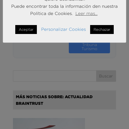
económico y
Puede encontrar toda la información den nuestra
turístico.
Política de Cookies.
Leer mas...
10.21 MB
43 Descargas
Personalizar Cookies
Aceptar
Rechazar
abril 29, 2022
1
Descargar
Tribuna
Turismo
MÁS NOTICIAS SOBRE: ACTUALIDAD
BRAINTRUST