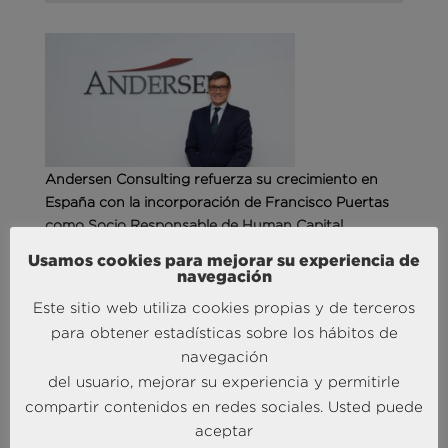
Andersen Consulting refuerza su crecimiento en
España con la incorporación de Francisco Puertas
como Socio Responsable de Human Capital
30 Sep 2025
Usamos cookies para mejorar su experiencia de
navegación
Este sitio web utiliza cookies propias y de terceros
MÁS NOTICIAS SOBRE: INTELIGENCIA
para obtener estadísticas sobre los hábitos de
COMPETITIVA
navegación
del usuario, mejorar su experiencia y permitirle
compartir contenidos en redes sociales. Usted puede
aceptar