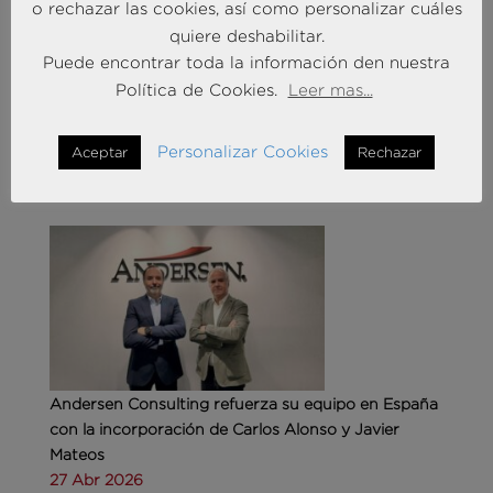
o rechazar las cookies, así como personalizar cuáles
Liderando la Experiencia | Observatorio de las
quiere deshabilitar.
Entidades Bancarias
Puede encontrar toda la información den nuestra
24 Mar 2026
Política de Cookies.
Leer mas...
MÁS NOTICIAS SOBRE: INTELIGENCIA
Personalizar Cookies
Aceptar
Rechazar
ARTIFICIAL
Andersen Consulting refuerza su equipo en España
con la incorporación de Carlos Alonso y Javier
Mateos
27 Abr 2026