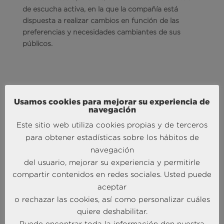
de escucha activa, en la que la compañía está
dispuesta a realizar cambios en función de las
preferencias y necesidades cambiantes de sus
públicos.
Para
Ángel García Butragueño
, Co-Director del
Usamos cookies para mejorar su experiencia de
navegación
Barómetro Turístico BRAINTRUST
: Es
fácil, efectivo
y económico. El marketing por correo electrónico
Este sitio web utiliza cookies propias y de terceros
permite llegar a un gran número de clientes
para obtener estadísticas sobre los hábitos de
potenciales con la relevancia de la segmentación y
navegación
la personalización. Desde BRAINTRUST te
del usuario, mejorar su experiencia y permitirle
ayudaremos a identificar los nichos que necesitas
compartir contenidos en redes sociales. Usted puede
abordar y la forma más efectiva de establecer una
aceptar
comunicación con los mismos.
o rechazar las cookies, así como personalizar cuáles
Según
José Manuel Brell
, Co-Director del
quiere deshabilitar.
Barómetro Turístico BRAINTRUST
:
Utilizar el correo
Puede encontrar toda la información den nuestra