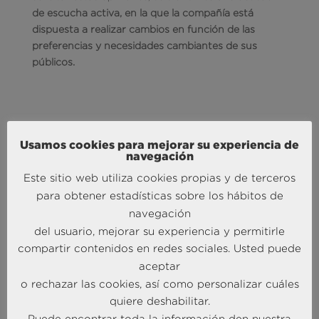
de escucha activa, en la que la compañía está
dispuesta a realizar cambios en función de las
preferencias y necesidades cambiantes de sus
públicos.
Para
Ángel García Butragueño
, Co-Director del
Usamos cookies para mejorar su experiencia de
navegación
Barómetro Turístico BRAINTRUST
: Es
fácil, efectivo
y económico. El marketing por correo electrónico
Este sitio web utiliza cookies propias y de terceros
permite llegar a un gran número de clientes
para obtener estadísticas sobre los hábitos de
potenciales con la relevancia de la segmentación y
navegación
la personalización. Desde BRAINTRUST te
del usuario, mejorar su experiencia y permitirle
ayudaremos a identificar los nichos que necesitas
compartir contenidos en redes sociales. Usted puede
abordar y la forma más efectiva de establecer una
aceptar
comunicación con los mismos.
o rechazar las cookies, así como personalizar cuáles
Según
José Manuel Brell
, Co-Director del
quiere deshabilitar.
Barómetro Turístico BRAINTRUST
:
Utilizar el correo
Puede encontrar toda la información den nuestra