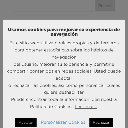
MÁS NOTICIAS SOBRE: ACTUALIDAD
Usamos cookies para mejorar su experiencia de
BRAINTRUST
navegación
Este sitio web utiliza cookies propias y de terceros
para obtener estadísticas sobre los hábitos de
navegación
del usuario, mejorar su experiencia y permitirle
compartir contenidos en redes sociales. Usted puede
aceptar
o rechazar las cookies, así como personalizar cuáles
Andersen Consulting refuerza su crecimiento en
quiere deshabilitar.
España con la incorporación de Francisco Puertas
Puede encontrar toda la información den nuestra
como Socio Responsable de Human Capital
Política de Cookies.
Leer mas...
30 Sep 2025
Personalizar Cookies
Aceptar
Rechazar
MÁS NOTICIAS SOBRE: INTELIGENCIA