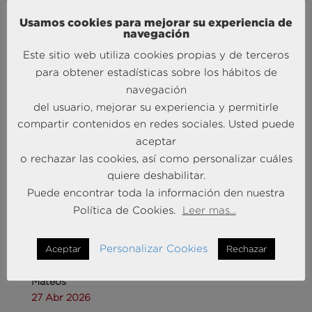
Liderando la Experiencia | Observatorio de las
Usamos cookies para mejorar su experiencia de
Entidades Bancarias
navegación
24 Mar 2026
Este sitio web utiliza cookies propias y de terceros
para obtener estadísticas sobre los hábitos de
MÁS NOTICIAS SOBRE: INTELIGENCIA
navegación
ARTIFICIAL
del usuario, mejorar su experiencia y permitirle
compartir contenidos en redes sociales. Usted puede
aceptar
o rechazar las cookies, así como personalizar cuáles
quiere deshabilitar.
Puede encontrar toda la información den nuestra
Política de Cookies.
Leer mas...
Personalizar Cookies
Andersen Consulting refuerza su equipo en España
Aceptar
Rechazar
con la incorporación de Carlos Alonso y Javier
Mateos
27 Abr 2026