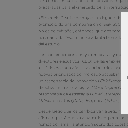
cifra de los encuestados que consideran qu
preparadas para el «mercado de la interrupci
«El modelo C-suite de hoy es un legado del p
promedio de una compañía en el S&P 500 era de
No es de extrañar, entonces, que dos tercios
heredado de C-suite no se adapta bien a los 
del estudio.
Las consecuencias son ya inmediatas y medib
directores ejecutivos (CEO) de las empresas 
los últimos cinco años. Las principales incor
nuevas prioridades del mercado actual: innova
un responsable de innovación (
Chief Innovati
directivo en materia digital (
Chief Digital Offic
responsable de estrategia (
Chief Strategy Off
Officer
de datos (
Data
, 9%), ética (
Ethics
, 7%)
Desde luego que los cambios van a seguir y s
afirman que sí: que va a haber incorporacion
hemos de llamar la atención sobre dos cuesti