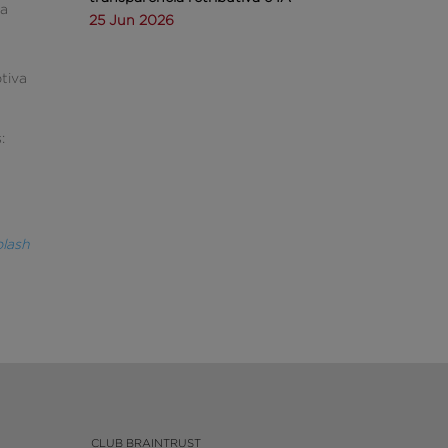
da
25 Jun 2026
tiva
:
e
lash
CLUB BRAINTRUST