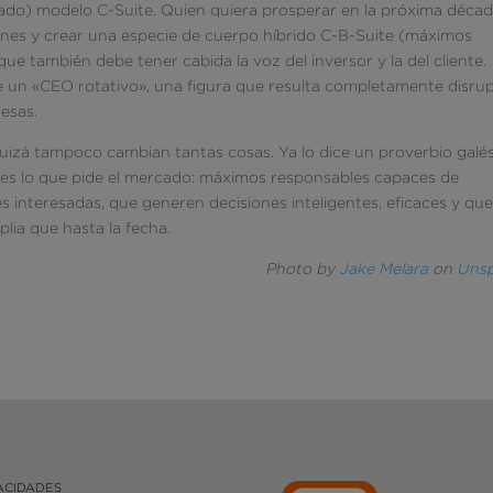
asado) modelo C-Suite. Quien quiera prosperar en la próxima déca
iones y crear una especie de cuerpo híbrido C-B-Suite (máximos
que también debe tener cabida la voz del inversor y la del cliente.
de un «CEO rotativo», una figura que resulta completamente disrup
resas.
Quizá tampoco cambian tantas cosas. Ya lo dice un proverbio galés
o es lo que pide el mercado: máximos responsables capaces de
 interesadas, que generen decisiones inteligentes, eficaces y qu
ia que hasta la fecha.
Photo by
Jake Melara
on
Unsp
ACIDADES