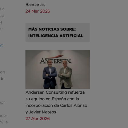
Bancarias
a a
24 Mar 2026
tud
es
de
MÁS NOTICIAS SOBRE:
INTELIGENCIA ARTIFICIAL
 C-
son
 de
Andersen Consulting refuerza
su equipo en España con la
por
incorporación de Carlos Alonso
y Javier Mateos
acer
27 Abr 2026
0% la