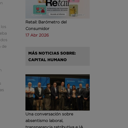
en
Retail: Barómetro del
 los
Consumidor
deba
17 Abr 2026
 dos
a de
MÁS NOTICIAS SOBRE:
CAPITAL HUMANO
n
s
nas
Una conversación sobre
absentismo laboral,
transparencia retributiva e IA