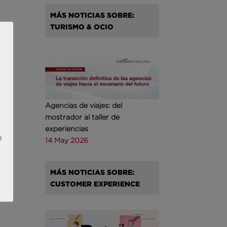
MÁS NOTICIAS SOBRE:
TURISMO & OCIO
cia
 .
vo
os
Agencias de viajes: del
en
mostrador al taller de
experiencias
do a
e
14 May 2026
ximo
ef
MÁS NOTICIAS SOBRE:
CUSTOMER EXPERIENCE