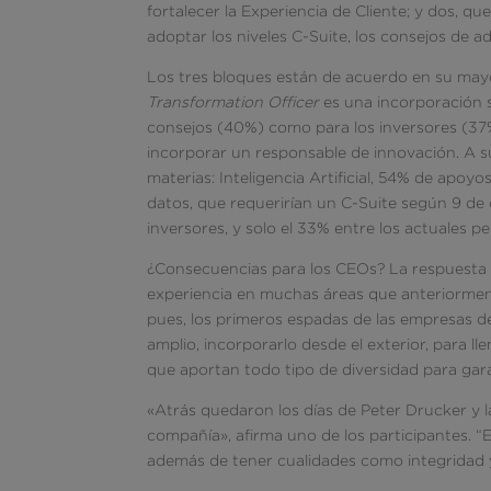
fortalecer la Experiencia de Cliente; y dos, 
adoptar los niveles C-Suite, los consejos de ad
Los tres bloques están de acuerdo en su mayo
Transformation Officer
es una incorporación s
consejos (40%) como para los inversores (37%
incorporar un responsable de innovación. A s
materias: Inteligencia Artificial, 54% de apoyo
datos, que requerirían un C-Suite según 9 de
inversores, y solo el 33% entre los actuales per
¿Consecuencias para los CEOs? La respuesta es 
experiencia en muchas áreas que anteriormen
pues, los primeros espadas de las empresas d
amplio, incorporarlo desde el exterior, para l
que aportan todo tipo de diversidad para gar
«Atrás quedaron los días de Peter Drucker y l
compañía», afirma uno de los participantes. “
además de tener cualidades como integridad y 