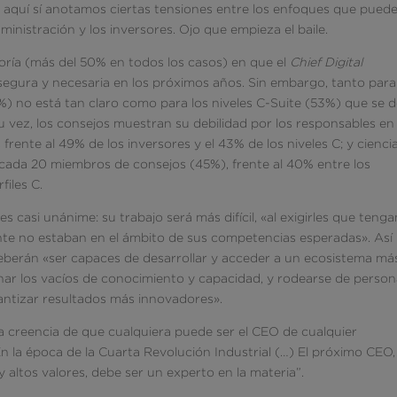
que aquí sí anotamos ciertas tensiones entre los enfoques que pued
ministración y los inversores. Ojo que empieza el baile.
ría (más del 50% en todos los casos) en que el
Chief Digital
egura y necesaria en los próximos años. Sin embargo, tanto para
) no está tan claro como para los niveles C-Suite (53%) que se 
u vez, los consejos muestran su debilidad por los responsables en
s frente al 49% de los inversores y el 43% de los niveles C; y cienci
 cada 20 miembros de consejos (45%), frente al 40% entre los
files C.
casi unánime: su trabajo será más difícil, «al exigirles que tenga
te no estaban en el ámbito de sus competencias esperadas». Así
eberán «ser capaces de desarrollar y acceder a un ecosistema má
lenar los vacíos de conocimiento y capacidad, y rodearse de perso
antizar resultados más innovadores».
a creencia de que cualquiera puede ser el CEO de cualquier
En la época de la Cuarta Revolución Industrial (…) El próximo CEO,
altos valores, debe ser un experto en la materia”.