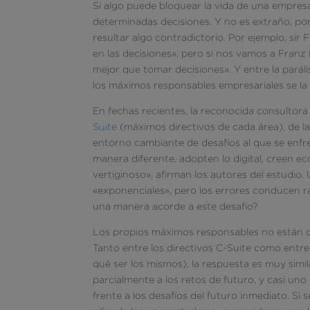
Si algo puede bloquear la vida de una empre
determinadas decisiones. Y no es extraño, por
resultar algo contradictorio. Por ejemplo, sir 
en las decisiones», pero si nos vamos a Fran
mejor que tomar decisiones». Y entre la paráli
los máximos responsables empresariales se la 
En fechas recientes, la reconocida consultor
Suite
(máximos directivos de cada área), de l
entorno cambiante de desafíos al que se enf
manera diferente, adopten lo digital, creen ec
vertiginoso», afirman los autores del estudio
«exponenciales», pero los errores conducen rá
una manera acorde a este desafío?
Los propios máximos responsables no están d
Tanto entre los directivos C-Suite como entr
qué ser los mismos), la respuesta es muy simi
parcialmente a los retos de futuro, y casi u
frente a los desafíos del futuro inmediato. Si