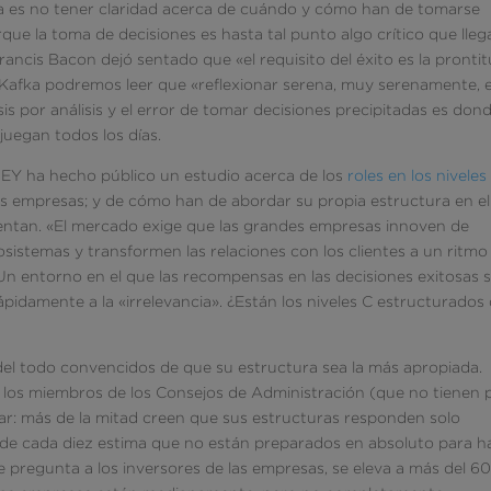
sa es no tener claridad acerca de cuándo y cómo han de tomarse
que la toma de decisiones es hasta tal punto algo crítico que lleg
Francis Bacon dejó sentado que «el requisito del éxito es la pronti
z Kafka podremos leer que «reflexionar serena, muy serenamente, 
sis por análisis y el error de tomar decisiones precipitadas es don
juegan todos los días.
a EY ha hecho público un estudio acerca de los
roles en los niveles
as empresas; y de cómo han de abordar su propia estructura en el
rentan. «El mercado exige que las grandes empresas innoven de
osistemas y transformen las relaciones con los clientes a un ritmo
. Un entorno en el que las recompensas en las decisiones exitosas 
pidamente a la «irrelevancia». ¿Están los niveles C estructurados
el todo convencidos de que su estructura sea la más apropiada.
e los miembros de los Consejos de Administración (que no tienen 
lar: más de la mitad creen que sus estructuras responden solo
no de cada diez estima que no están preparados en absoluto para h
 se pregunta a los inversores de las empresas, se eleva a más del 6