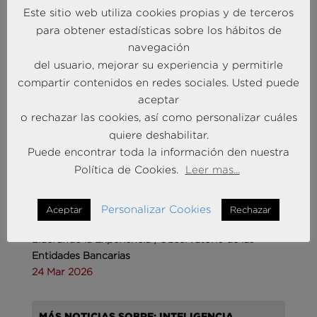
Este sitio web utiliza cookies propias y de terceros
para obtener estadísticas sobre los hábitos de
Andersen Consulting refuerza su crecimiento en
navegación
España con la incorporación de Francisco Puertas
del usuario, mejorar su experiencia y permitirle
como Socio Responsable de Human Capital
30 Sep 2025
compartir contenidos en redes sociales. Usted puede
aceptar
o rechazar las cookies, así como personalizar cuáles
MÁS NOTICIAS SOBRE: INTELIGENCIA
quiere deshabilitar.
COMPETITIVA
Puede encontrar toda la información den nuestra
Política de Cookies.
Leer mas...
Personalizar Cookies
Aceptar
Rechazar
Liderando la Experiencia | Observatorio de las
Entidades Bancarias
24 Mar 2026
MÁS NOTICIAS SOBRE: INTELIGENCIA