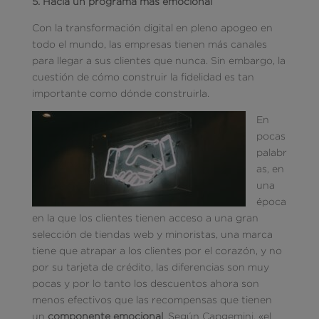
5. Hacia un programa más emocional
Con la transformación digital en pleno apogeo en
todo el mundo, las empresas tienen más canales
para llegar a sus clientes que nunca. Sin embargo, la
cuestión de cómo construir la fidelidad es tan
importante como dónde construirla.
En
pocas
palabr
as, en
una
época
en la que los clientes tienen acceso a una gran
selección de tiendas web y minoristas, una marca
tiene que atrapar a los clientes por el corazón, y no
por su tarjeta de crédito, las diferencias son muy
pocas y por lo tanto los descuentos ahora son
menos efectivos que las recompensas que tienen
un
componente emocional
. Según Capgemini, «el