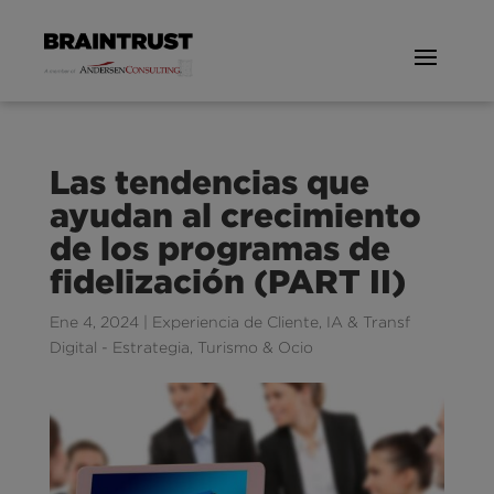
Las tendencias que
ayudan al crecimiento
de los programas de
fidelización (PART II)
Ene 4, 2024
|
Experiencia de Cliente
,
IA & Transf
Digital - Estrategia
,
Turismo & Ocio