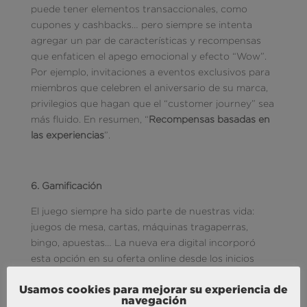
puede tener elementos transaccionales, como
cupones y cashbacks… pero siempre se intenta
agregar un par de características y recompensas
que enfaticen el apego emocional y efecto “Wow”.
Por ejemplo, invitaciones a eventos exclusivos para
miembros que celebren el aniversario de su marca,
privilegios que hagan que el “customer journey” sea
más fluido. En resumen, “
Recompensas basadas en
las experiencias
”.
6. Gamificación
El juego siempre ha sido parte de nuestras vida:
juegos de mesa, cartas, máquinas tragaperras,
bingo, apuestas… La nueva era digital incorporó
esta opción en su oferta online desde los inicios
empezando por juegos tipo PacMan en el año 1980,
Usamos cookies para mejorar su experiencia de
solitarios, poker “online”, PlayStation Plus,
navegación
Minecraft…