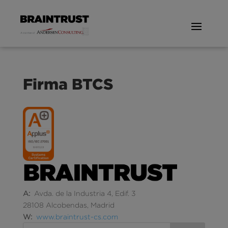
Firma BTCS
A:
Avda. de la Industria 4, Edif. 3
28108 Alcobendas, Madrid
W:
www.braintrust-cs.com