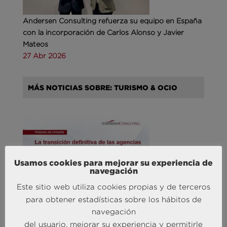
Andersen Consulting refuerza su equipo en España
con la incorporación de Carlos Alonso y Javier
Mateos
27 Abr 2026
MÁS NOTICIAS SOBRE: TURISMO & OCIO
Usamos cookies para mejorar su experiencia de
navegación
Agencias de viajes: del mostrador al taller de
experiencias
Este sitio web utiliza cookies propias y de terceros
14 May 2026
para obtener estadísticas sobre los hábitos de
navegación
del usuario, mejorar su experiencia y permitirle
MÁS NOTICIAS SOBRE: CUSTOMER