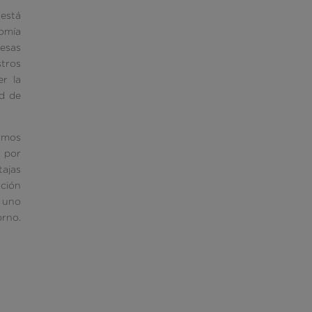
 está
nomía
esas
stros
er la
ad de
smos
, por
tajas
ación
a uno
orno.