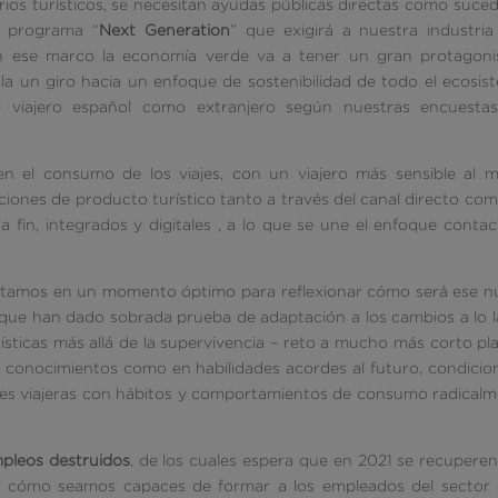
ios turísticos, se necesitan ayudas públicas directas como suce
l programa “
Next Generation
” que exigirá a nuestra industri
 En ese marco la economía verde va a tener un gran protagoni
la un giro hacia un enfoque de sostenibilidad de todo el ecosis
 viajero español como extranjero según nuestras encuestas
n el consumo de los viajes, con un viajero más sensible al m
ciones de producto turístico tanto a través del canal directo co
a fin, integrados y digitales , a lo que se une el enfoque contac
estamos en un momento óptimo para reflexionar cómo será ese 
, que han dado sobrada prueba de adaptación a los cambios a lo 
rísticas más allá de la supervivencia – reto a mucho más corto pl
en conocimientos como en habilidades acordes al futuro, condici
ones viajeras con hábitos y comportamientos de consumo radical
mpleos destruidos
, de los cuales espera que en 2021 se recupere
e cómo seamos capaces de formar a los empleados del sector 