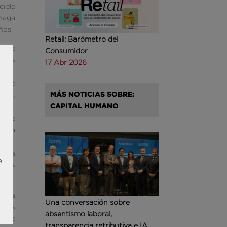
cible
 haga
ños.
Retail: Barómetro del
empre
Consumidor
reras
17 Abr 2026
logré
MÁS NOTICIAS SOBRE:
ores,
CAPITAL HUMANO
is de
, la
n la
e
a las
 para
Una conversación sobre
ramas
absentismo laboral,
o que
transparencia retributiva e IA