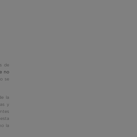
os de
ue no
no se
e la
ias y
ntes
esta
no la