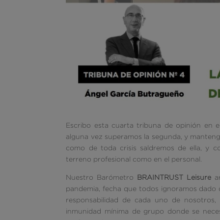
Escribo esta cuarta tribuna de opinión en e
alguna vez superamos la segunda, y mantengo 
como de toda crisis saldremos de ella, y 
terreno profesional como en el personal.
Nuestro Barómetro
BRAINTRUST Leisure
ar
pandemia, fecha que todos ignoramos dado qu
responsabilidad de cada uno de nosotros, y
inmunidad mínima de grupo donde se necesit