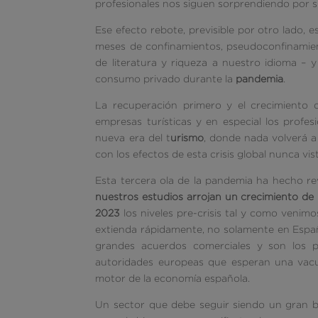
profesionales nos siguen sorprendiendo por su
Ese efecto rebote, previsible por otro lado, 
meses de confinamientos, pseudoconfinamien
de literatura y riqueza a nuestro idioma – y
consumo privado durante la
pandemia
.
La recuperación primero y el crecimiento 
empresas turísticas y en especial los prof
nueva era del t
urismo
, donde nada volverá a
con los efectos de esta crisis global nunca vis
Esta tercera ola de la pandemia ha hecho rev
nuestros estudios arrojan un crecimiento de
2023
los niveles pre-crisis tal y como veni
extienda rápidamente, no solamente en Españ
grandes acuerdos comerciales y son los pr
autoridades europeas que esperan una vacu
motor de la economía española.
Un sector que debe seguir siendo un gran ba