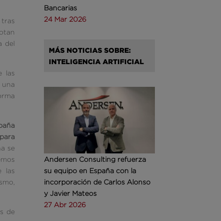
Bancarias
24 Mar 2026
 tras
dotan
a del
MÁS NOTICIAS SOBRE:
INTELIGENCIA ARTIFICIAL
 las
a una
forma
paña
 para
na se
nemos
Andersen Consulting refuerza
e las
su equipo en España con la
ismo,
incorporación de Carlos Alonso
y Javier Mateos
27 Abr 2026
es de