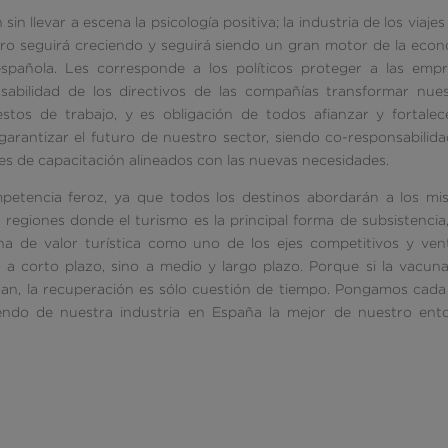
in llevar a escena la psicología positiva; la industria de los viajes
pero seguirá creciendo y seguirá siendo un gran motor de la eco
pañola. Les corresponde a los políticos proteger a las empr
sabilidad de los directivos de las compañías transformar nue
tos de trabajo, y es obligación de todos afianzar y fortalec
garantizar el futuro de nuestro sector, siendo co-responsabilid
es de capacitación alineados con las nuevas necesidades.
etencia feroz, ya que todos los destinos abordarán a los mi
s regiones donde el turismo es la principal forma de subsistencia
na de valor turística como uno de los ejes competitivos y ven
lo a corto plazo, sino a medio y largo plazo. Porque si la vacun
yudan, la recuperación es sólo cuestión de tiempo. Pongamos cad
iendo de nuestra industria en España la mejor de nuestro ent