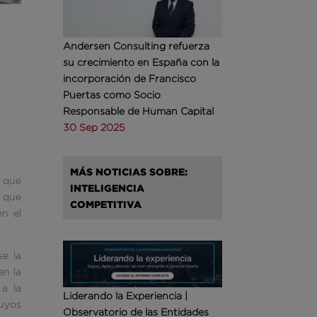
Andersen Consulting refuerza
su crecimiento en España con la
incorporación de Francisco
Puertas como Socio
Responsable de Human Capital
30 Sep 2025
MÁS NOTICIAS SOBRE:
 que
INTELIGENCIA
o que
COMPETITIVA
n el
e la
en la
 a la
Liderando la Experiencia |
cuyos
Observatorio de las Entidades