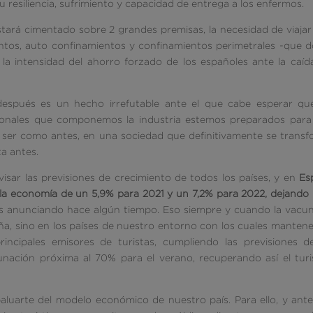
 resiliencia, sufrimiento y capacidad de entrega a los enfermos.
estará cimentado sobre 2 grandes premisas, la necesidad de viajar
tos, auto confinamientos y confinamientos perimetrales -que 
 la intensidad del ahorro forzado de los españoles ante la caíd
después es un hecho irrefutable ante el que cabe esperar que
esionales que componemos la industria estemos preparados par
 ser como antes, en una sociedad que definitivamente se trans
ta antes.
isar las previsiones de crecimiento de todos los países, y en
Es
 la economía de un 5,9% para 2021 y un 7,2% para 2022, dejando
mos anunciando hace algún tiempo. Eso siempre y cuando la vacu
a, sino en los países de nuestro entorno con los cuales mante
incipales emisores de turistas, cumpliendo las previsiones d
nación próxima al 70% para el verano, recuperando así el tur
luarte del modelo económico de nuestro país. Para ello, y ant