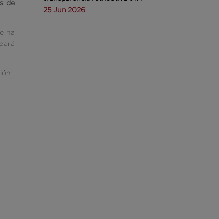
is de
25 Jun 2026
ue ha
edará
ción
a