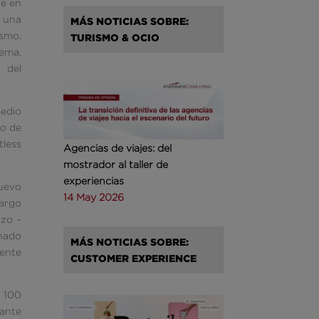
de en
a una
MÁS NOTICIAS SOBRE:
smo,
TURISMO & OCIO
tema,
 del
edio
mo de
tless
Agencias de viajes: del
mostrador al taller de
experiencias
nuevo
14 May 2026
largo
azo –
onado
MÁS NOTICIAS SOBRE:
mente
CUSTOMER EXPERIENCE
n 100
ante