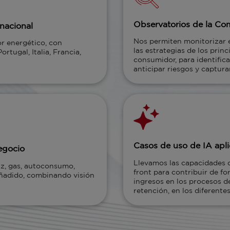
Observatorios de la Co
rnacional
Nos permiten monitorizar e
or energético, con
las estrategias de los prin
rtugal, Italia, Francia,
consumidor, para identific
anticipar riesgos y captura
Casos de uso de IA apli
negocio
Llevamos las capacidades de
uz, gas, autoconsumo,
front para contribuir de fo
 añadido, combinando visión
ingresos en los procesos de
retención, en los diferente