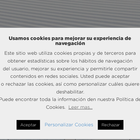
Usamos cookies para mejorar su experiencia de
navegación
Este sitio web utiliza cookies propias y de terceros para
cidades
para
Descubre l
obtener estadísticas sobre los hábitos de navegación
ngresos.
gene
del usuario, mejorar su experiencia y permitirle compartir
contenidos en redes sociales. Usted puede aceptar
o rechazar las cookies, así como personalizar cuáles quiere
deshabilitar.
rmación
Puede encontrar toda la información den nuestra Política d
Cookies.
Leer mas...
io y las acciones
Impulsamos un cr
mediante planes
en seguros, tra
 la ventaja
del mercado en d
Personalizar Cookies
optimi
Aceptar
Rechazar