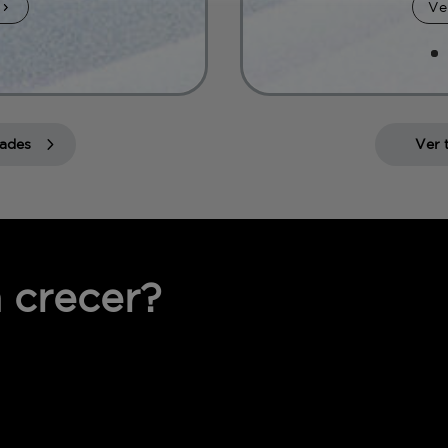
Ve
dades
Ver 
 crecer?