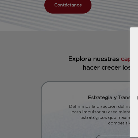
Contáctanos
Explora nuestras
capa
hacer crecer los i
Estrategia y Transfo
Definimos la dirección del negoc
para impulsar su crecimiento, 
estratégicos que maximizan
competitiva.