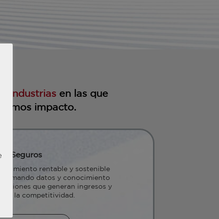
as
industrias
en las que
ramos impacto.
Seguros
e
ecimiento rentable y sostenible
nsformando datos y conocimiento
ecisiones que generan ingresos y
zan la competitividad.