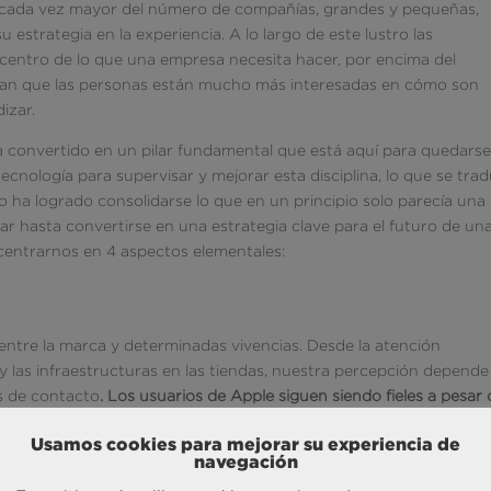
 cada vez mayor del número de compañías, grandes y pequeñas,
 estrategia en la experiencia. A lo largo de este lustro las
 centro de lo que una empresa necesita hacer, por encima del
ran que las personas están mucho más interesadas en cómo son
izar.
 convertido en un pilar fundamental que está aquí para quedarse
tecnología para supervisar y mejorar esta disciplina, lo que se tra
 ha logrado consolidarse lo que en un principio solo parecía una
 hasta convertirse en una estrategia clave para el futuro de un
entrarnos en 4 aspectos elementales:
entre la marca y determinadas vivencias. Desde la atención
y las infraestructuras en las tiendas, nuestra percepción depende
s de contacto
. Los usuarios de Apple siguen siendo fieles a pesar 
otros con características y prestaciones similares. Esto se debe 
Usamos cookies para mejorar su experiencia de
ucho el ámbito emocional, obteniendo una enorme confianza como
navegación
ior se convierte en una oferta irresistible para el consumidor,