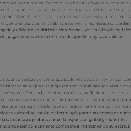
torno a nuestra marca. Por otro lado hoy en día es muy común q
ernet después de una mala experiencia, ya sea a través de su est
 mediante tweets, menciones y conversaciones. Esto puede signifi
ya que una vez que las palabras están en la red, estas no pueden
ida y eficiente en distintas plataformas, ya sea a través de telé
e le ha garantizado una corriente de opinión muy favorable en
 competitiva sostenible por la que podemos apostar hoy en día. Con
no retorno en el que una empresa solo puede diferenciarse a tra
cia única u ofreciendo los precios más bajos. Teniendo en cuenta
ciones personalizadas con sus firmas favoritas, es importante para
era que va más allá de la habitual relación entre marca y consum
ciativa de actualización de tecnología para sus centros de cont
y la satisfacción, profundizar en la expansión global y reducir los
iones sigue siendo altamente competitiva, manteniendo su estatus