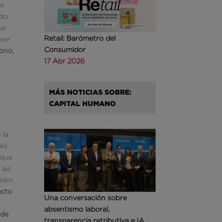
ue
ado
car
Retail: Barómetro del
 ser
Consumidor
fono,
17 Abr 2026
MÁS NOTICIAS SOBRE:
CAPITAL HUMANO
 la
vés
 que
 las
idor.
acto
Una conversación sobre
absentismo laboral,
 de
transparencia retributiva e IA