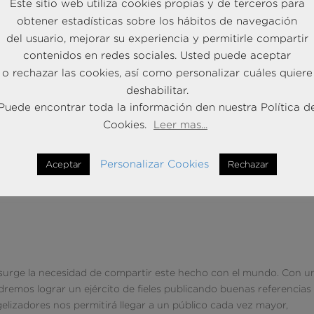
Este sitio web utiliza cookies propias y de terceros para
de calidad si acude a la competencia. Optimizar debidamente cad
l compromiso e impulsará la repetición de compra.
obtener estadísticas sobre los hábitos de navegación
del usuario, mejorar su experiencia y permitirle compartir
contenidos en redes sociales. Usted puede aceptar
o rechazar las cookies, así como personalizar cuáles quiere
deshabilitar.
able desarrollar una correcta estrategia basada en la experiencia.
Puede encontrar toda la información den nuestra Política d
que se desarrolle en todos y cada uno de los touchpoints, de mo
Cookies.
Leer mas...
imo. Por ello debemos conocer que demandan los distintos públic
 a la marca.
El caso de la App lanzada por BBVA es digno de tom
Personalizar Cookies
Aceptar
Rechazar
lidad de uso y disponibilidad en distintos dispositivos le han lleva
us clientes.
surge la necesidad de compartir este hecho con el mundo. Con u
emos lograr un ejército de fieles publicando buenas referencias
gelizadores nos permitirá llegar a un público cada vez mayor,