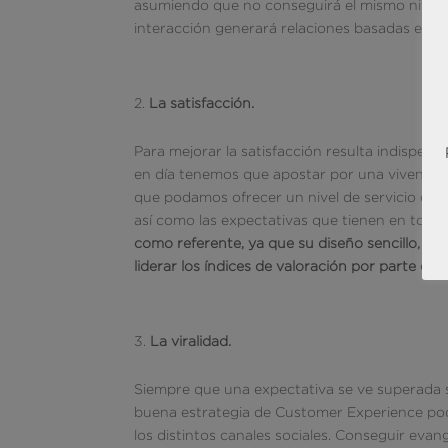
asumiendo que no conseguirá el mismo nivel 
interacción generará relaciones basadas en e
La satisfacción.
Para mejorar la satisfacción resulta indispens
en día tenemos que apostar por una vivencia 
que podamos ofrecer un nivel de servicio ópt
así como las expectativas que tienen en torno
como referente, ya que su diseño sencillo, faci
liderar los índices de valoración por parte de s
La viralidad.
Siempre que una expectativa se ve superada 
buena estrategia de Customer Experience podr
los distintos canales sociales. Conseguir evan