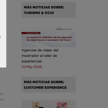
a
MÁS NOTICIAS SOBRE:
TURISMO & OCIO
 Hoy
e
do
os,
Agencias de viajes: del
ar
mostrador al taller de
do a
experiencias
14 May 2026
MÁS NOTICIAS SOBRE:
CUSTOMER EXPERIENCE
na
 en