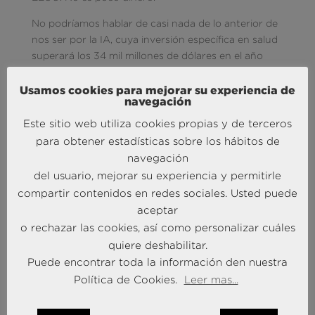
No podríamos hablar de casi nada de lo anterior de
nos ser por la IA, cuya inversión específica en salud
superará los 34 mil millones de dólares en el año
2025. Estamos hablando de «enfermeras robot» y
de «droides hospitalarios», pero también de
Usamos cookies para mejorar su experiencia de
navegación
hardware de gestión de suministros, de chatbots y
asistentes virtuales, de herramientas de diagnóstico
Este sitio web utiliza cookies propias y de terceros
y terapia. Estamos hablando por tanto de
para obtener estadísticas sobre los hábitos de
versatilidad. Y en un segundo estadio estaríamos
navegación
hablando de precisión, de genómica, de tratamiento
del usuario, mejorar su experiencia y permitirle
avanzados mediante reconocimiento de patrones
compartir contenidos en redes sociales. Usted puede
sofisticados y combinaciones personalizadas de
aceptar
medicamentos. Y una vez más, el factor económico
o rechazar las cookies, así como personalizar cuáles
hace acto de presencia: el uso de la IA permitirá
quiere deshabilitar.
reducir los plazos de descubrimiento de fármacos
Puede encontrar toda la información den nuestra
en cuatro años. En total, nada menos que 150 mil
Política de Cookies.
Leer mas...
millones de dólares en ahorros anuales.
Last but not least
, es el momento de que el entorno