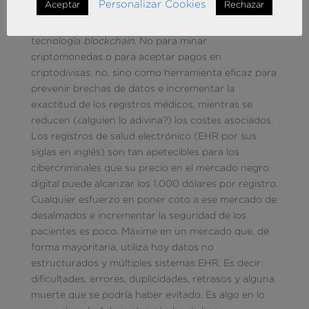
Personalizar Cookies
Aceptar
Rechazar
sanitario, desde las autoridades hasta sus
profesionales, abracen de una vez la
tecnología
blockchain
. No para minar
criptomonedas o para aceptar pagos en
criptodivisas, no, sino como herramienta eficaz para
prevenir brechas de datos e incrementar la
exactitud de los registros médicos, mientras se
reducen (¿alguien lo adivina?) los costes asociados.
Los registros de salud electrónico (EHR por sus
siglas en inglés) son tan apetecibles para los
cibercriminales que su precio en el mercado negro
digital puede alcanzar los 1.000 dólares por registro.
Cualquier esfuerzo en poner coto a ese mercado de
desalmados e incrementar la seguridad de los
pacientes es poco. Máxime en un mercado que, de
forma mayoritaria, utiliza hoy datos no
estructurados y múltiples sistemas EHR. Es decir:
dificultades, errores, duplicidades, retrasos y alguna
muerte que se podría haber evitado. Es algo en lo