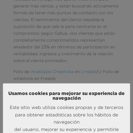
generar más ventas, y están buscando activamente
formas de tener más puntos de contacto con los
clientes. El sentimiento del cliente respalda la
suposición de que vale la pena centrarse en el
compromiso: según Gallup, «los clientes que están
completamente comprometidos representan
alrededor del 23% en términos de participación en
rentabilidad, ingresos y crecimiento de la relación
sobre el cliente promedio».
Foto de
Anastasiia Chepinska
en
Unsplash
/ Foto de
wirestock en Freepik
Usamos cookies para mejorar su experiencia de
navegación
Este sitio web utiliza cookies propias y de terceros
para obtener estadísticas sobre los hábitos de
navegación
del usuario, mejorar su experiencia y permitirle