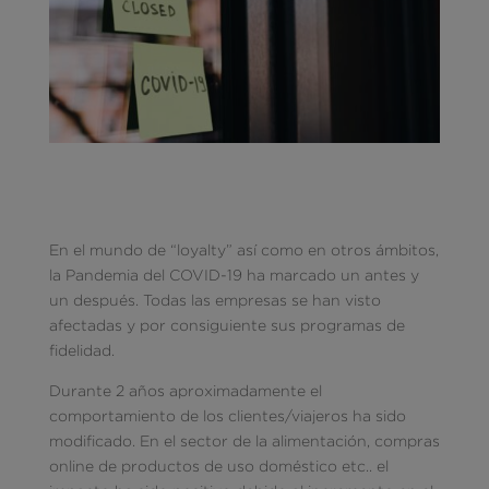
En el mundo de “loyalty” así como en otros ámbitos,
la Pandemia del COVID-19 ha marcado un antes y
un después. Todas las empresas se han visto
afectadas y por consiguiente sus programas de
fidelidad.
Durante 2 años aproximadamente el
comportamiento de los clientes/viajeros ha sido
modificado. En el sector de la alimentación, compras
online de productos de uso doméstico etc.. el