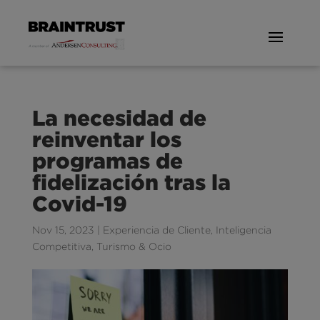
La necesidad de
reinventar los
programas de
fidelización tras la
Covid-19
Nov 15, 2023
|
Experiencia de Cliente
,
Inteligencia
Competitiva
,
Turismo & Ocio