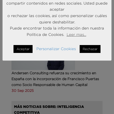
compartir contenidos en redes sociales. Usted puede
aceptar
o rechazar las cookies, así como personalizar cuáles
MÁS NOTICIAS SOBRE: ACTUALIDAD
quiere deshabilitar.
BRAINTRUST
Puede encontrar toda la información den nuestra
Política de Cookies.
Leer mas...
Personalizar Cookies
Aceptar
Rechazar
Andersen Consulting refuerza su crecimiento en
España con la incorporación de Francisco Puertas
como Socio Responsable de Human Capital
30 Sep 2025
MÁS NOTICIAS SOBRE: INTELIGENCIA
COMPETITIVA