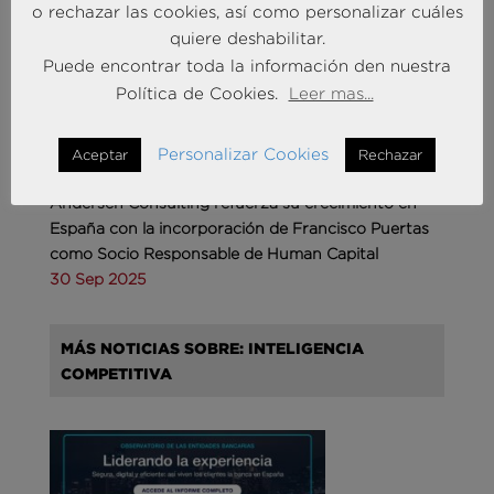
o rechazar las cookies, así como personalizar cuáles
quiere deshabilitar.
Puede encontrar toda la información den nuestra
Política de Cookies.
Leer mas...
Personalizar Cookies
Aceptar
Rechazar
Andersen Consulting refuerza su crecimiento en
España con la incorporación de Francisco Puertas
como Socio Responsable de Human Capital
30 Sep 2025
MÁS NOTICIAS SOBRE: INTELIGENCIA
COMPETITIVA