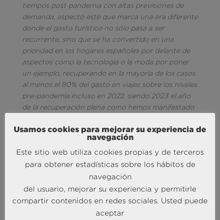
tiempos post pandemia con altas previsiones de
demanda, aspecto éste que marca una era diferente
donde el gasto turístico no sólo pasa a ser
recurrente, sino que se ha convertido en una
prioridad en los hogares españoles por delante de
aspectos como la tecnología o la moda por poner
un ejemplo, recuperando en la mayoría de los casos
al menos el 80% del gasto en viajes sobre los niveles
pre-pandemia incluso en 2022, siendo 2023 el año
de la recuperación plena como hemos manifestado
en anteriores estudios”.
Usamos cookies para mejorar su experiencia de
navegación
Este sitio web utiliza cookies propias y de terceros
para obtener estadísticas sobre los hábitos de
navegación
del usuario, mejorar su experiencia y permitirle
compartir contenidos en redes sociales. Usted puede
MÁS NOTICIAS SOBRE: ACTUALIDAD
aceptar
BRAINTRUST