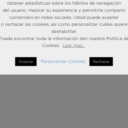
obtener estadísticas sobre los hábitos de navegación
necesita (y qué necesitará dentro de 3 meses y dentro de 3 años!
arle y acompañarle mientras se encuentre bajo nuestro manto.
del usuario, mejorar su experiencia y permitirle compartir
contenidos en redes sociales. Usted puede aceptar
o rechazar las cookies, así como personalizar cuáles quiere
n aún en una fase muy precoz desde el punto de vista del
deshabilitar.
Big Data
” al
“Smart data”
y debemos emplear esta inteligencia pa
Puede encontrar toda la información den nuestra Política d
gar a consolidar las relaciones con uno de los ejes más importan
Cookies.
Leer mas...
cuestión de (poco) tiempo el 4.0 llamará a la puerta. ¡Pongámonos 
Personalizar Cookies
Aceptar
Rechazar