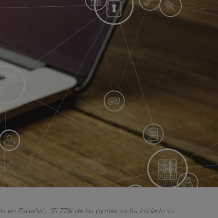
eos en España”
,
“El 77% de las pymes ya ha iniciado su