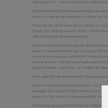
digitalización”
,
“Los resultados son más altos 
¿Realmente estamos preparados para la vorági
viene con ganas de quedarse y arrasar con aq
No podemos centrarnos en un sector, en un per
Nacen por doquier nuevos retos, y específic
salir triunfantes de este temporal.
Muchas veces se piensa que ser digital es ten
haber, o simplemente lanzar una aplicación m
próxima compra que realicemos. Tratemos el 
para anexionar nuevas tecnologías, pero prin
oportunidades y permitan un modelo de negoc
Pero, ¿por dónde empezamos?. Buena pregun
Según el informe de Axis Corporate
“La trans
empezar por la gestión del cambio, la transfo
serían los tres puntos clave para poder comenz
Compañías que ya han iniciado su andadura, ha