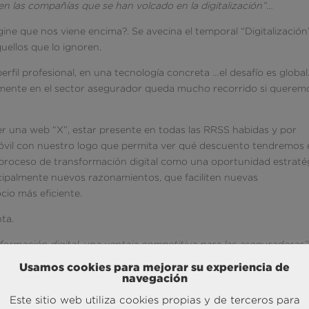
en las compañías que se han volcado en la digitalización”…
ne que nos viene encima?. Se avecina el temporal “Digitalización
uellos que lo ignoren.
fil profesional, en una tecnología concreta …el desafío es global
amente en el sector asegurador queda mucho recorrido si querem
er una web “X”, estar presente en todas las RRSS habidas y por
óvil con nuestro logo que permita ver qué descuento tendremos 
proceso de transformación digital como una oportunidad estraté
cipalmente nuevos razonamientos, que faciliten nuevas
io más eficiente.
ta.
formación digital, una ventaja competitiva para las aseguradoras”
rmación de la cultura de la organización y la inversión económica
Usamos cookies para mejorar su experiencia de
ar el recorrido (casi nada!).
navegación
Este sitio web utiliza cookies propias y de terceros para
n enfocado el eje de su transformación digital en el cliente.