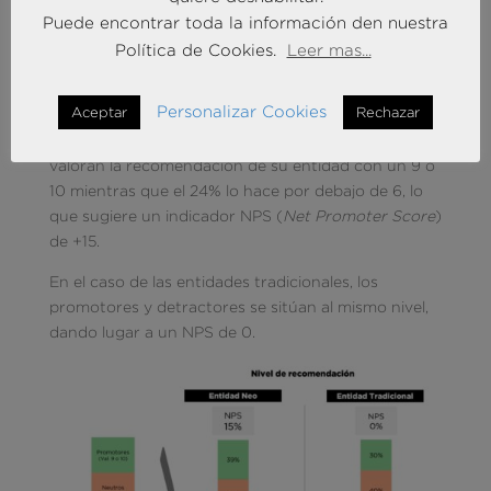
clientes de este tipo de entidad.
Puede encontrar toda la información den nuestra
La recomendación de los clientes de neobancos es
Política de Cookies.
Leer mas...
superior a la de las entidades tradicionales
Las entidades neo cuentan con un nivel de
Personalizar Cookies
Aceptar
Rechazar
recomendación mayor que las tradicionales. En el
conjunto de los neobancos, el 39% de sus clientes
valoran la recomendación de su entidad con un 9 o
10 mientras que el 24% lo hace por debajo de 6, lo
que sugiere un indicador NPS (
Net Promoter Score
)
de +15.
En el caso de las entidades tradicionales, los
promotores y detractores se sitúan al mismo nivel,
dando lugar a un NPS de 0.