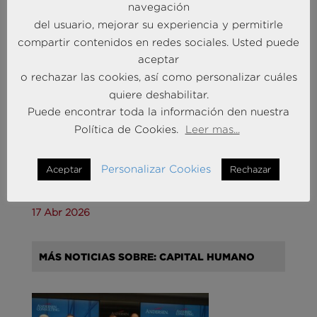
navegación
14 May 2026
del usuario, mejorar su experiencia y permitirle
compartir contenidos en redes sociales. Usted puede
MÁS NOTICIAS SOBRE: CUSTOMER
aceptar
EXPERIENCE
o rechazar las cookies, así como personalizar cuáles
quiere deshabilitar.
Puede encontrar toda la información den nuestra
Política de Cookies.
Leer mas...
Personalizar Cookies
Aceptar
Rechazar
Retail: Barómetro del Consumidor
17 Abr 2026
MÁS NOTICIAS SOBRE: CAPITAL HUMANO