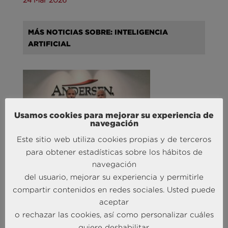
MÁS NOTICIAS SOBRE: INTELIGENCIA
ARTIFICIAL
Usamos cookies para mejorar su experiencia de
navegación
Este sitio web utiliza cookies propias y de terceros
para obtener estadísticas sobre los hábitos de
Andersen Consulting refuerza su equipo en España
con la incorporación de Carlos Alonso y Javier
navegación
Mateos
del usuario, mejorar su experiencia y permitirle
27 Abr 2026
compartir contenidos en redes sociales. Usted puede
aceptar
o rechazar las cookies, así como personalizar cuáles
MÁS NOTICIAS SOBRE: TURISMO & OCIO
quiere deshabilitar.