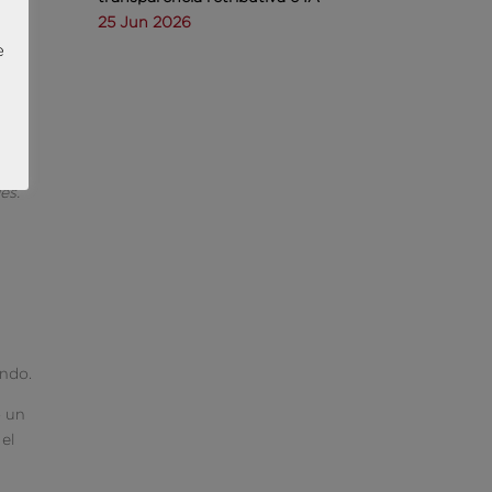
a
25 Jun 2026
e
ser
que
es.
ando.
ó un
el