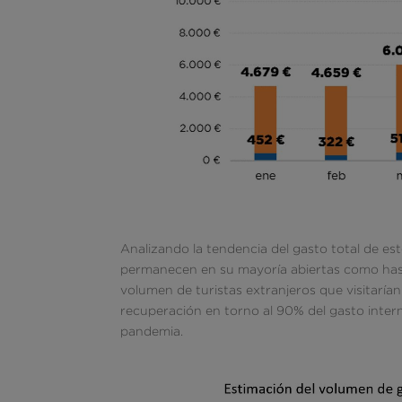
Analizando la tendencia del gasto total de es
permanecen en su mayoría abiertas como hast
volumen de turistas extranjeros que visitarían
recuperación en torno al 90% del gasto intern
pandemia.