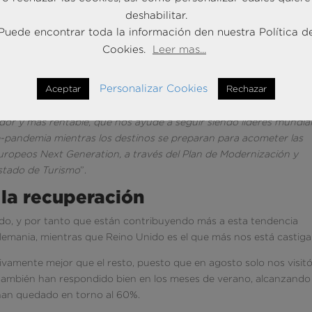
en Europa nos ha permitido una paulatina recuperación del turist
deshabilitar.
 un control exhaustivo del riesgo al contagio, España podría
Puede encontrar toda la información den nuestra Política d
xtranjero en la Semana Santa del 2022. Los próximos meses van a 
Cookies.
Leer mas...
estricciones, y un aumento de los movimientos, que facilitarían la
 segmento vacacional receptivo, dando un respiro a la industria, 
Personalizar Cookies
Aceptar
Rechazar
 hacia una nueva era post COVID. Las previsiones que arroja el
era para aprovechar la oportunidad, y prepararnos para un
dor y más rentable, que nos ayude a seguir siendo líderes mundial
re-pandemia mientras los destinos se preparan para acometer las
uropeos Next Generation, a través del Plan de Modernización y
Estado de Turismo
”.
 la recuperación
o, y por tanto que están contribuyendo más a esta tendencia
y Alemania, mientras que Reino Unido es el que más nos está castig
ativamente mejor que el resto, puesto que en agosto solo nos visit
también han respondido bien en los meses de verano, alcanzando 
 han quedado en torno al 60%.