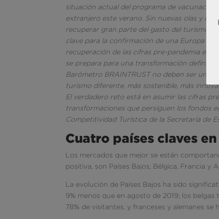
situación actual del programa de vacunación 
extranjero este verano. Sin nuevas olas y con
recuperar gran parte del gasto del turismo e
clave para la confirmación de una Europa sin r
recuperación de las cifras pre-pandemia en el
se prepara para una transformación definitiva
Barómetro BRAINTRUST no deben ser una barr
turismo diferente, más sostenible, más innova
El verdadero reto está en asumir las cifras p
transformaciones que persiguen los fondos e
Competitividad Turística de la Secretaría de 
Cuatro países claves en
Los mercados que mejor se están comportand
positiva, son Países Bajos, Bélgica, Francia 
La evolución de Países Bajos ha sido signific
9% menos que en agosto de 2019; los belgas 
78% de visitantes, y franceses y alemanes se