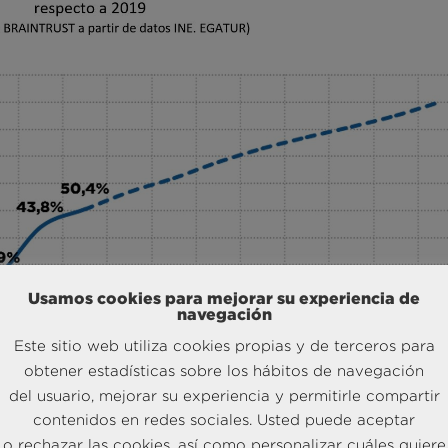
Usamos cookies para mejorar su experiencia de
navegación
Este sitio web utiliza cookies propias y de terceros para
obtener estadísticas sobre los hábitos de navegación
del usuario, mejorar su experiencia y permitirle compartir
contenidos en redes sociales. Usted puede aceptar
del Barómetro Turístico, y Director de Turismo en BRAINTRUST, “
L
o rechazar las cookies, así como personalizar cuáles quiere