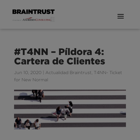
#T4NN – Píldora 4:
Cartera de Clientes
Jun 10, 2020
|
Actualidad Braintrust
,
T4NN- Ticket
for New Normal