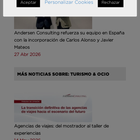
Personalizar Cookies
Aceptar
Rechazar
Andersen Consulting refuerza su equipo en España
con la incorporación de Carlos Alonso y Javier
Mateos
27 Abr 2026
MÁS NOTICIAS SOBRE: TURISMO & OCIO
Agencias de viajes: del mostrador al taller de
experiencias