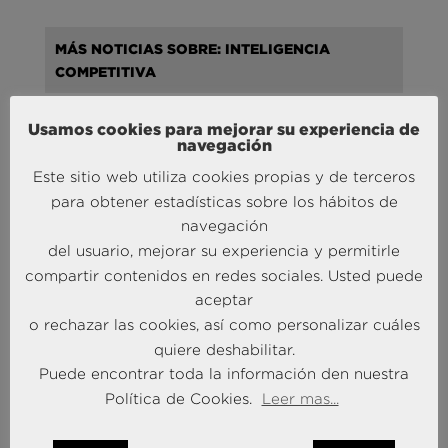
MÁS NOTICIAS SOBRE: INTELIGENCIA
COMPETITIVA
Usamos cookies para mejorar su experiencia de
navegación
Este sitio web utiliza cookies propias y de terceros
para obtener estadísticas sobre los hábitos de
Liderando la Experiencia | Observatorio de las
navegación
Entidades Bancarias
del usuario, mejorar su experiencia y permitirle
24 Mar 2026
compartir contenidos en redes sociales. Usted puede
aceptar
MÁS NOTICIAS SOBRE: INTELIGENCIA
o rechazar las cookies, así como personalizar cuáles
ARTIFICIAL
quiere deshabilitar.
Puede encontrar toda la información den nuestra
Política de Cookies.
Leer mas...