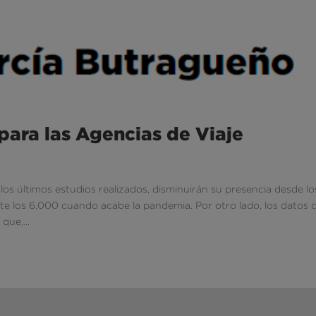
para las Agencias de Viaje
os últimos estudios realizados, disminuirán su presencia desde lo
 los 6.000 cuando acabe la pandemia. Por otro lado, los datos 
ue,...