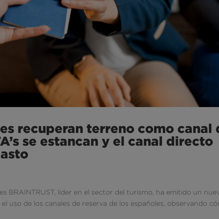
les recuperan terreno como canal 
A’s se estancan y el canal directo
gasto
ales BRAINTRUST, líder en el sector del turismo, ha emitido un nue
 el uso de los canales de reserva de los españoles, observando c