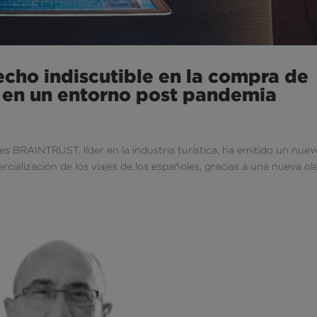
echo indiscutible en la compra de
, en un entorno post pandemia
les BRAINTRUST, líder en la industria turística, ha emitido un nue
mercialización de los viajes de los españoles, gracias a una nueva o