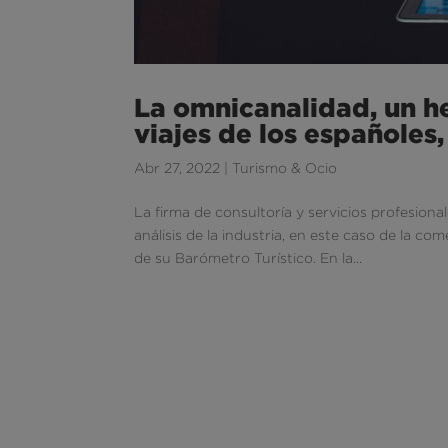
La omnicanalidad, un h
viajes de los españoles
Abr 27, 2022
|
Turismo & Ocio
La firma de consultoría y servicios profesiona
análisis de la industria, en este caso de la co
de su Barómetro Turístico. En la...