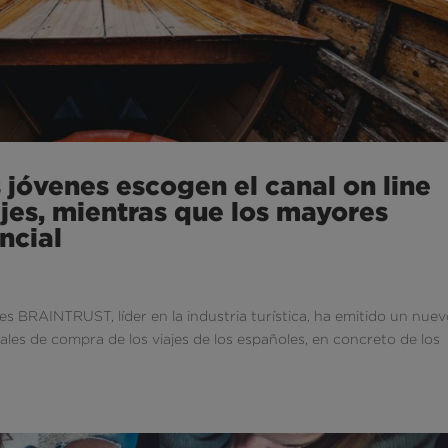
s jóvenes escogen el canal on line
ajes, mientras que los mayores
ncial
les BRAINTRUST, líder en la industria turística, ha emitido un nue
anales de compra de los viajes de los españoles, en concreto de los