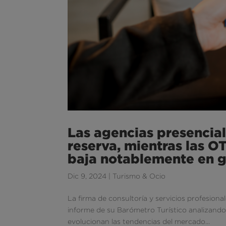
Las agencias presencia
reserva, mientras las OT
baja notablemente en 
Dic 9, 2024
|
Turismo & Ocio
La firma de consultoría y servicios profesion
informe de su Barómetro Turístico analizando
evolucionan las tendencias del mercado...