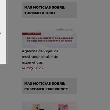
MÁS NOTICIAS SOBRE:
TURISMO & OCIO
e
Agencias de viajes: del
mostrador al taller de
experiencias
14 May 2026
MÁS NOTICIAS SOBRE:
CUSTOMER EXPERIENCE