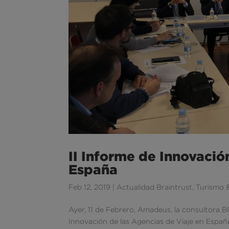
II Informe de Innovació
España
Feb 12, 2019
|
Actualidad Braintrust
,
Turismo 
Ayer, 11 de Febrero, Amadeus, la consultora 
Innovación de las Agencias de Viaje en España