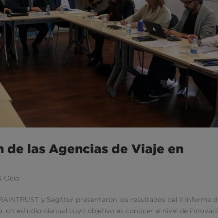
n de las Agencias de Viaje en
& Ocio
BRAINTRUST y Segittur presentaron los resultados del II Informe 
, un estudio bianual cuyo objetivo es conocer el nivel de innovac