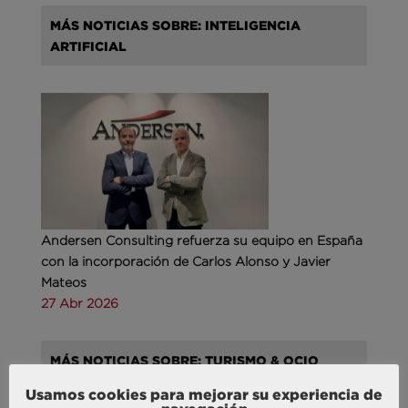
MÁS NOTICIAS SOBRE: INTELIGENCIA
ARTIFICIAL
Andersen Consulting refuerza su equipo en España
con la incorporación de Carlos Alonso y Javier
Mateos
27 Abr 2026
MÁS NOTICIAS SOBRE: TURISMO & OCIO
Usamos cookies para mejorar su experiencia de