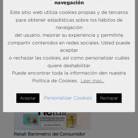
navegación
Este sitio web utiliza cookies propias y de terceros
para obtener estadísticas sobre los hábitos de
navegación
del usuario, mejorar su experiencia y permitirle
Agencias de viajes: del mostrador al taller de
compartir contenidos en redes sociales. Usted puede
experiencias
aceptar
14 May 2026
o rechazar las cookies, así como personalizar cuáles
quiere deshabilitar.
Puede encontrar toda la información den nuestra
MÁS NOTICIAS SOBRE: CUSTOMER
EXPERIENCE
Política de Cookies.
Leer mas...
Personalizar Cookies
Aceptar
Rechazar
Retail: Barómetro del Consumidor