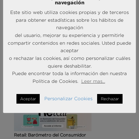
navegación
Este sitio web utiliza cookies propias y de terceros
para obtener estadísticas sobre los hábitos de
navegación
del usuario, mejorar su experiencia y permitirle
Agencias de viajes: del mostrador al taller de
compartir contenidos en redes sociales. Usted puede
experiencias
aceptar
14 May 2026
o rechazar las cookies, así como personalizar cuáles
quiere deshabilitar.
Puede encontrar toda la información den nuestra
MÁS NOTICIAS SOBRE: CUSTOMER
EXPERIENCE
Política de Cookies.
Leer mas...
Personalizar Cookies
Aceptar
Rechazar
Retail: Barómetro del Consumidor