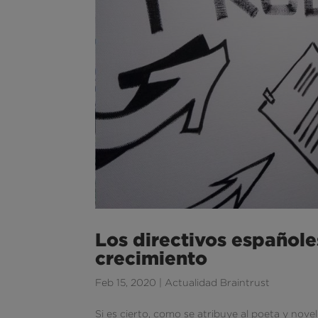
Los directivos españole
crecimiento
Feb 15, 2020
|
Actualidad Braintrust
Si es cierto, como se atribuye al poeta y nove