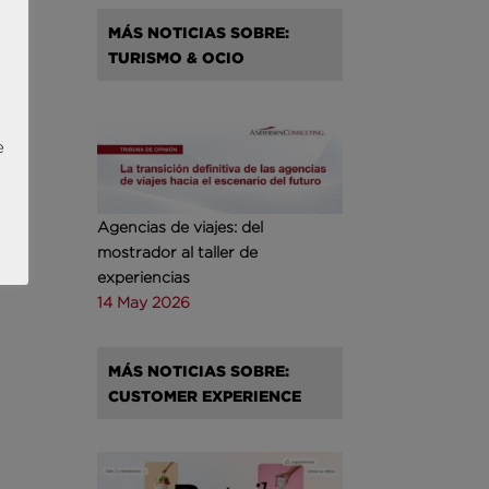
MÁS NOTICIAS SOBRE:
TURISMO & OCIO
e
Agencias de viajes: del
mostrador al taller de
experiencias
14 May 2026
MÁS NOTICIAS SOBRE:
CUSTOMER EXPERIENCE