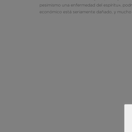
pesimismo una enfermedad del espíritu», podrí
económico está seriamente dañado, y mucho 