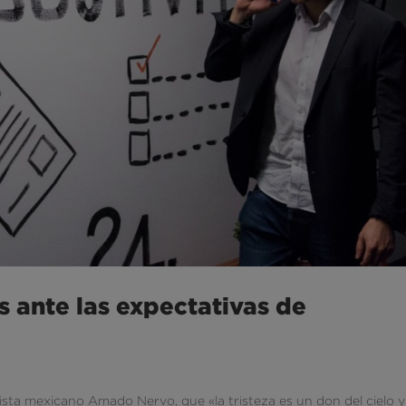
s ante las expectativas de
lista mexicano Amado Nervo, que «la tristeza es un don del cielo y